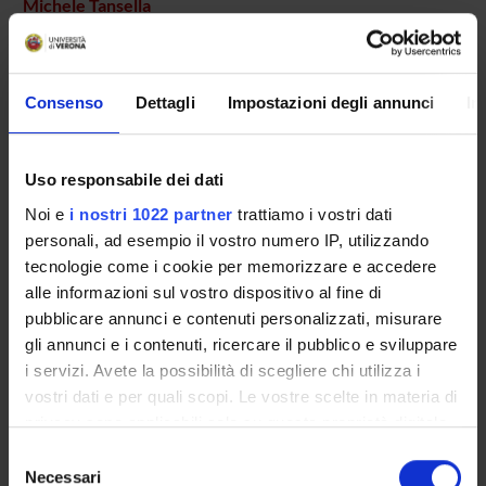
Michele Tansella
AREE DI RICERCA COINVOLTE DAL PROGETTO
Consenso
Dettagli
Impostazioni degli annunci
In
Psychiatry
Uso responsabile dei dati
Noi e
i nostri 1022 partner
trattiamo i vostri dati
SEZIONI
personali, ad esempio il vostro numero IP, utilizzando
Psichiatria
tecnologie come i cookie per memorizzare e accedere
alle informazioni sul vostro dispositivo al fine di
pubblicare annunci e contenuti personalizzati, misurare
gli annunci e i contenuti, ricercare il pubblico e sviluppare
i servizi. Avete la possibilità di scegliere chi utilizza i
ATTIVITÀ
vostri dati e per quali scopi. Le vostre scelte in materia di
privacy sono applicabili solo su questa proprietà digitale
GRUPPI DI RICERCA
in cui avete effettuato le vostre scelte. È possibile
Selezione
modificare o revocare il proprio consenso in qualsiasi
Necessari
del
SEZIONI