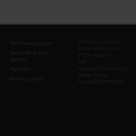
Piazzale Ludovico
Technical support
Antonio Scuro 10
Back office Area -
37124 Verona
dbErw
VAT
number01541040232
MyUnivr
Italian Fiscal
Privacy policy
Code93009870234