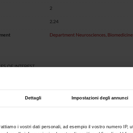
2
2.24
ment
Department Neurosciences, Biomedicin
ES OF INTEREST
Dettagli
Impostazioni degli annunci
rattiamo i vostri dati personali, ad esempio il vostro numero IP, 