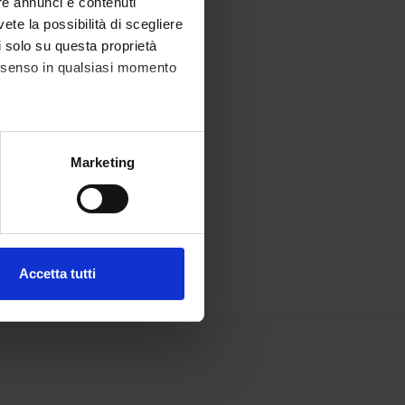
re annunci e contenuti
vete la possibilità di scegliere
li solo su questa proprietà
consenso in qualsiasi momento
alche metro,
Marketing
e specifiche (impronte
ezione dettagli
. Puoi
Accetta tutti
l media e per analizzare il
ostri partner che si occupano
azioni che hai fornito loro o