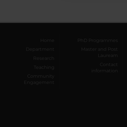
Home
PhD Programmes
Department
Master and Post
Lauream
Research
Contact
Teaching
information
Community
Engagement