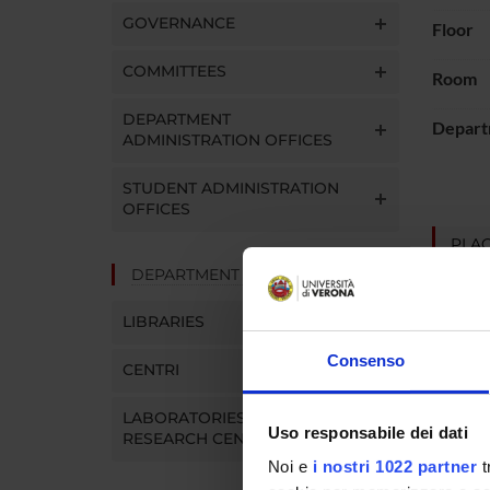
GOVERNANCE
Floor
COMMITTEES
Room
DEPARTMENT
Depart
ADMINISTRATION OFFICES
STUDENT ADMINISTRATION
OFFICES
PLAC
DEPARTMENT FACILITIES
LIBRARIES
Consenso
CENTRI
LABORATORIES AND
Uso responsabile dei dati
RESEARCH CENTRES
Noi e
i nostri 1022 partner
t