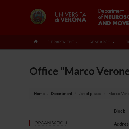
DEPARTMENT
RESEARCH
T
Office "Marco Veron
Home
Department
List of places
Marco Vero
Block
ORGANISATION
Addres