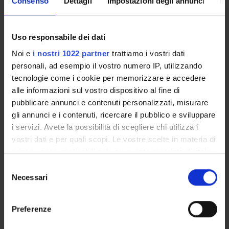
Consenso
Dettagli
Impostazioni degli annunci
In
S.T.E.P.S.
PIANO OPERATIVO
DIPARTIMENTALE
Uso responsabile dei dati
DNBM
Noi e
i nostri 1022 partner
trattiamo i vostri dati
personali, ad esempio il vostro numero IP, utilizzando
tecnologie come i cookie per memorizzare e accedere
alle informazioni sul vostro dispositivo al fine di
pubblicare annunci e contenuti personalizzati, misurare
gli annunci e i contenuti, ricercare il pubblico e sviluppare
i servizi. Avete la possibilità di scegliere chi utilizza i
vostri dati e per quali scopi. Le vostre scelte in materia di
PRIMO PIANO
privacy sono applicabili solo su questa proprietà digitale
in cui avete effettuato le vostre scelte. È possibile
Selezione
Assegnazione Senior Research Fellowship FISM - Dr. Nicola
modificare o revocare il proprio consenso in qualsiasi
Necessari
del
Valè
momento dalla Dichiarazione sui cookie o facendo clic
consenso
sull'icona di attivazione della privacy.
Al via il nuovo ciclo del Dottorato di interesse nazionale in
Preferenze
Scienze motorie e sportive
Con il tuo consenso, vorremmo anche: