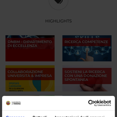
HIGHLIGHTS
DNBM - DIPARTIMENTO
RICERCA COMPETENZE
DI ECCELLENZA
COLLABORAZIONE
SOSTIENI LA RICERCA
UNIVERSITÀ & IMPRESA
CON UNA DONAZIONE
SPONTANEA
MODULISTICA
UNIVRSPORT
DIPARTIMENTO