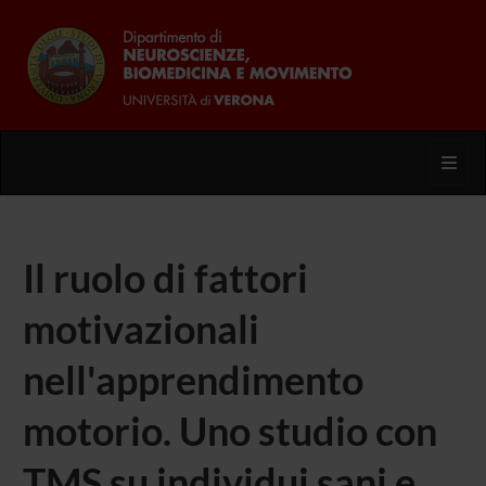
Toggl
Il ruolo di fattori
motivazionali
nell'apprendimento
motorio. Uno studio con
TMS su individui sani e