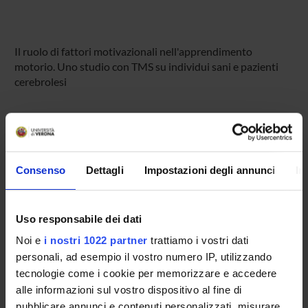
Il ruolo di fattori motivazionali nell'apprendimento
motorio. Uno studio con TMS su individui sani e pazienti
cerebrolesi
PARTECIPANTI AL PROGETTO
Paola Cesari
Consenso
Dettagli
Impostazioni degli annunci
In
Leonardo Chelazzi
Professore ordinario
Antonio Fiaschi
Uso responsabile dei dati
Noi e
i nostri 1022 partner
trattiamo i vostri dati
Mirta Fiorio
personali, ad esempio il vostro numero IP, utilizzando
Professore ordinario
tecnologie come i cookie per memorizzare e accedere
Michele Tinazzi
alle informazioni sul vostro dispositivo al fine di
Professore ordinario
pubblicare annunci e contenuti personalizzati, misurare