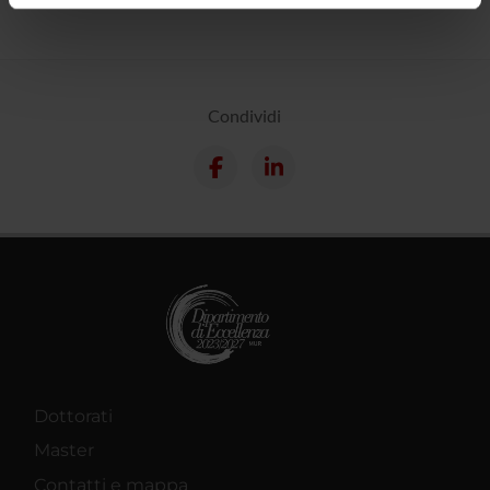
informazioni sul modo in cui utilizzi il nostro sito con i
nostri partner che si occupano di analisi dei dati web,
pubblicità e social media, i quali potrebbero combinarle
con altre informazioni che hai fornito loro o che hanno
Condividi
raccolto dal tuo utilizzo dei loro servizi.
Dottorati
Master
Contatti e mappa