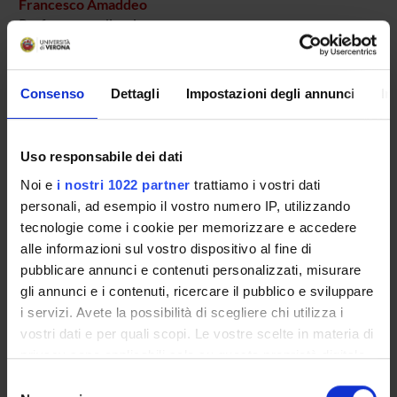
Francesco Amaddeo
Professore ordinario
Consenso
Dettagli
Impostazioni degli annunci
In
AREE DI RICERCA COINVOLTE DAL PROGETTO
Psychiatry
Uso responsabile dei dati
Noi e
i nostri 1022 partner
trattiamo i vostri dati
SEZIONI
personali, ad esempio il vostro numero IP, utilizzando
tecnologie come i cookie per memorizzare e accedere
Psichiatria
alle informazioni sul vostro dispositivo al fine di
pubblicare annunci e contenuti personalizzati, misurare
gli annunci e i contenuti, ricercare il pubblico e sviluppare
i servizi. Avete la possibilità di scegliere chi utilizza i
vostri dati e per quali scopi. Le vostre scelte in materia di
ATTIVITÀ
privacy sono applicabili solo su questa proprietà digitale
GRUPPI DI RICERCA
in cui avete effettuato le vostre scelte. È possibile
Selezione