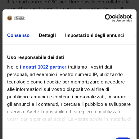
di farmaci contro le CSC, per il loro rilascio controllato, e la
progettazione di nuovi farmaci gene-specifici. Grazie alla
sinergica collaborazione con l'Unità CNRS di Chatenay-
Malabry, diretta dal Prof. Elias Fattal, la presente proposta
ha lo scopo di caratterizzare i profili molecolari di CSC
Consenso
Dettagli
Impostazioni degli annunci
In
ottenute da diverse linee cellulari di PDAC per identificare
bersagli terapeutici e per lo sviluppo di nanoparticelle
contenenti farmaci diretti specificamente contro le CSC.
Uso responsabile dei dati
MAIN PARTNER
Noi e
i nostri 1022 partner
trattiamo i vostri dati
UMR CNRS 8612
personali, ad esempio il vostro numero IP, utilizzando
tecnologie come i cookie per memorizzare e accedere
alle informazioni sul vostro dispositivo al fine di
ENTI FINANZIATORI:
pubblicare annunci e contenuti personalizzati, misurare
UMR CNRS 8612 - Institut Galien Paris-Sud
gli annunci e i contenuti, ricercare il pubblico e sviluppare
Finanziamento:
assegnato e gestito dal Dipartimento
i servizi. Avete la possibilità di scegliere chi utilizza i
Programma:
JOINT PROJECTS
vostri dati e per quali scopi. Le vostre scelte in materia di
privacy sono applicabili solo su questa proprietà digitale
in cui avete effettuato le vostre scelte. È possibile
Selezione