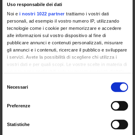
Uso responsabile dei dati
PROJECT PARTICIPANTS
Noi e
i nostri 1022 partner
trattiamo i vostri dati
personali, ad esempio il vostro numero IP, utilizzando
Francesca Belpinati
Technical-administrative staff
tecnologie come i cookie per memorizzare e accedere
alle informazioni sul vostro dispositivo al fine di
Cristina Bombieri
pubblicare annunci e contenuti personalizzati, misurare
Associate Professor
gli annunci e i contenuti, ricercare il pubblico e sviluppare
Massimo Delledonne
i servizi. Avete la possibilità di scegliere chi utilizza i
Full Professor
vostri dati e per quali scopi. Le vostre scelte in materia di
privacy sono applicabili solo su questa proprietà digitale
Roberta Galavotti
Technical-administrative staff
in cui avete effettuato le vostre scelte. È possibile
Selezione
modificare o revocare il proprio consenso in qualsiasi
Necessari
del
Giovanni Malerba
momento dalla Dichiarazione sui cookie o facendo clic
consenso
Full Professor
sull'icona di attivazione della privacy.
Preferenze
Andrea Marostica
Con il tuo consenso, vorremmo anche:
Cristina Patuzzo
raccogliere informazioni sulla tua posizione
Statistiche
Technical-administrative staff
geografica, con un'approssimazione di qualche