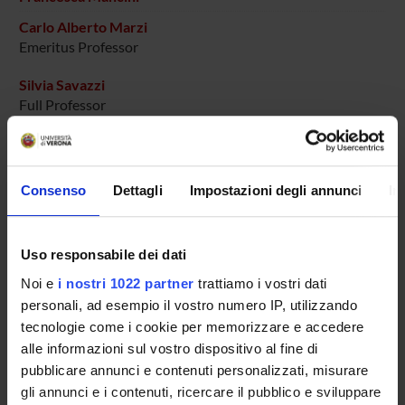
Carlo Alberto Marzi
Emeritus Professor
Silvia Savazzi
Full Professor
COLLABORATORI ESTERNI
Consenso
Dettagli
Impostazioni degli annunci
In
Alfonso Caramazza
Università di Trento a Rovereto
Uso responsabile dei dati
Angelika Lingnau
Noi e
i nostri 1022 partner
trattiamo i vostri dati
Università di Trento a Rovereto
personali, ad esempio il vostro numero IP, utilizzando
tecnologie come i cookie per memorizzare e accedere
Brad Mahon
Università di Trento a Rovereto
alle informazioni sul vostro dispositivo al fine di
pubblicare annunci e contenuti personalizzati, misurare
gli annunci e i contenuti, ricercare il pubblico e sviluppare