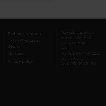
Piazzale Ludovico
Technical support
Antonio Scuro 10
Back office Area -
37124 Verona
dbErw
VAT
number01541040232
MyUnivr
Italian Fiscal
Privacy policy
Code93009870234