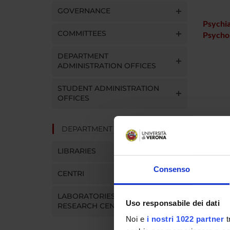
GOVERNANCE
Psychia
COMMITTEES
Psychol
DEPARTMENT
ADMINISTRATION OFFICES
STUDENT ADMINISTRATION
OFFICES
DEPARTMENT FACILITIES
LIBRARIES
Consenso
CENTRI
LABORATORIES AND
Uso responsabile dei dati
RESEARCH CENTRES
Noi e
i nostri 1022 partner
t