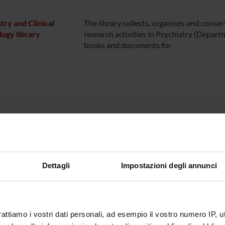
try and Clinical
The library collects, organises and conse
ogy library
research activities in Psychiatry (Depart
books and documents for
Dettagli
Impostazioni degli annunci
rattiamo i vostri dati personali, ad esempio il vostro numero IP, 