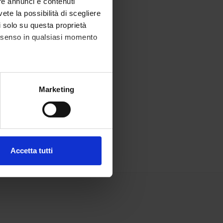
re annunci e contenuti
vete la possibilità di scegliere
li solo su questa proprietà
consenso in qualsiasi momento
alche metro,
Marketing
e specifiche (impronte
ezione dettagli
. Puoi
Accetta tutti
l media e per analizzare il
ostri partner che si occupano
azioni che hai fornito loro o