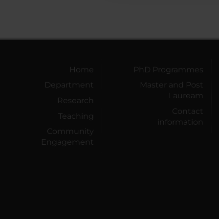
Home
PhD Programmes
Department
Master and Post
Lauream
Research
Contact
Teaching
information
Community
Engagement