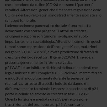
che dipendono da cicline (CDKs) e ne sono i “partners”
catalitici. Alterazioni genetiche e mancata regolazione delle
CDKs e dei loro regolatori sono strettamente associate allo
sviluppo tumorale.
L’adenocarcinoma pancreatico duttale e’ una malattia
devastante con scarsa prognosi. Fattori di crescita,
oncogeni e soppressori tumorali svolgono un ruolo
importante nella sua eziologia. Alterazioni comuni in questi
tumori sono: espressione dell’oncogene K-ras, mutazioni
nei geni p53, DPC4 e p16, elevata produzione di fattori di
crescita e dei loro recettori. Il gene p21WAF1, invece, si
presenta generalmente in forma selvatica.
p21WAF1 e’ un inibitore di chinasi ciclina-dipendenti che
lega e inibisce tutti i complessi CDK-ciclina di mammiferi ed
e’ indotto in modo transiente durante la senescenza
replicativa, l’arresto di crescita indotto da danno e il
differenziamento terminale. L’espressione ectopica di p21
porta le cellule ad arresto di crescita in fase G1 o G2.
Questa funzione e’ mediata da p53 per regolazione
trascrizionale del promotore di p21. Al contrario,