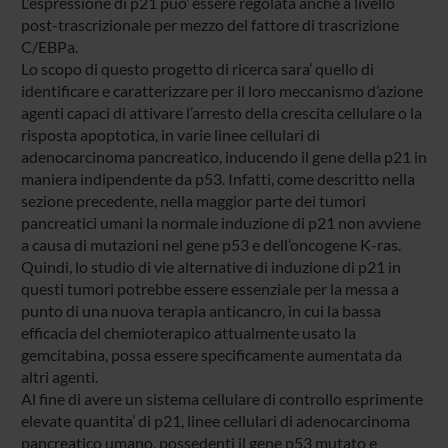
L’espressione di p21 puo’ essere regolata anche a livello
post-trascrizionale per mezzo del fattore di trascrizione
C/EBPa.
Lo scopo di questo progetto di ricerca sara’ quello di
identificare e caratterizzare per il loro meccanismo d’azione
agenti capaci di attivare l’arresto della crescita cellulare o la
risposta apoptotica, in varie linee cellulari di
adenocarcinoma pancreatico, inducendo il gene della p21 in
maniera indipendente da p53. Infatti, come descritto nella
sezione precedente, nella maggior parte dei tumori
pancreatici umani la normale induzione di p21 non avviene
a causa di mutazioni nel gene p53 e dell’oncogene K-ras.
Quindi, lo studio di vie alternative di induzione di p21 in
questi tumori potrebbe essere essenziale per la messa a
punto di una nuova terapia anticancro, in cui la bassa
efficacia del chemioterapico attualmente usato la
gemcitabina, possa essere specificamente aumentata da
altri agenti.
Al fine di avere un sistema cellulare di controllo esprimente
elevate quantita’ di p21, linee cellulari di adenocarcinoma
pancreatico umano, possedenti il gene p53 mutato e