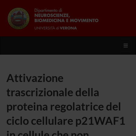
Toggl
Attivazione
trascrizionale della
proteina regolatrice del
ciclo cellulare p21WAF1
in cellule che non