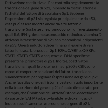
l’attivazione costitutiva di Ras controlla negativamente la
trascrizione del gene di p21, inibendo la fosforilazione e
l’attivita’ del fattore di trascrizione Sp1. Sebbene
l’espressione di p21 sia regolata principalmente da p53,
essa puo’ essere indotta anche da altri fattori di
trascrizione. Sostanze che promuovono il differenziamento
quali IL6, IFN-g, desametasone, acido retinoico, vitamina D,
attivano la trascrizione di p21 con meccanismi indipendenti
da p53. Questi induttori determinano il legame di vari
fattori di trascrizione, quali Sp1, E2Fs, C/EBPb, C/EBPd,
STAT1, STAT3, STAT5, a sequenze di DNA specifiche
presenti nel promotore di p21. Inoltre, coattivatori
trascrizionali, quali le proteine Smad, p300 e CBP, sono
capaci di cooperare con alcuni dei fattori trascrizionali
summenzionati per regolare l’espressione del gene di p21.
Anche l’acetilazione degli istoni riveste un ruolo importante
nella trascrizione del gene di p21: e’ stato dimostrato, per
esempio, che l’inibizione dell’attivita’ istone-deacetilasica
da parte del SAHA (suberoylanilide hydroxamic acid)
induce specificamente l’espressione del gene di p21.