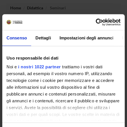
Home
Didattica
Seminari
Non è stato trovato alcun seminario relativo
all'insegnamento Metodologia dell'allenamento I.
Consenso
Dettagli
Impostazioni degli annunci
In
OFFERTA FORMATIVA
Uso responsabile dei dati
Noi e
i nostri 1022 partner
trattiamo i vostri dati
CORSI DI STUDIO
personali, ad esempio il vostro numero IP, utilizzando
tecnologie come i cookie per memorizzare e accedere
DOTTORATI DI RICERCA E FORMAZIONE
SUPERIORE
alle informazioni sul vostro dispositivo al fine di
pubblicare annunci e contenuti personalizzati, misurare
gli annunci e i contenuti, ricercare il pubblico e sviluppare
Contatti
i servizi. Avete la possibilità di scegliere chi utilizza i
Persone
vostri dati e per quali scopi. Le vostre scelte in materia di
Luoghi
privacy sono applicabili solo su questa proprietà digitale