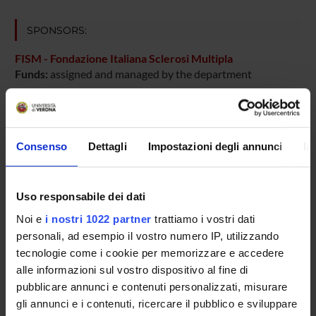
SPONSORS:
FISM - Fondazione Italiana Sclerosi Multipla
Funds:
assigned and managed by the department
PROJECT PARTICIPANTS
Consenso
Dettagli
Impostazioni degli annunci
In
Pasquina Marzola
Full Professor
Uso responsabile dei dati
Noi e
i nostri 1022 partner
trattiamo i vostri dati
personali, ad esempio il vostro numero IP, utilizzando
RESEARCH AREAS INVOLVED IN THE PROJECT
tecnologie come i cookie per memorizzare e accedere
Anatomy & Morphology
alle informazioni sul vostro dispositivo al fine di
pubblicare annunci e contenuti personalizzati, misurare
gli annunci e i contenuti, ricercare il pubblico e sviluppare