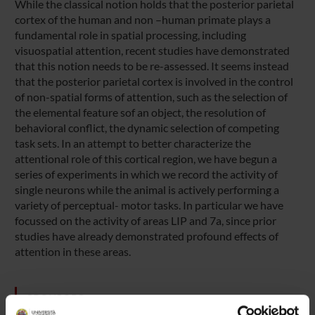
While the classical notion holds that the posterior parietal
cortex of the human and non –human primate plays a
fundamental role in spatial processing, including
visuospatial attention, recent studies have demonstrated
that this notion needs to be re-assessed. It seems instead
that the posterior parietal cortex is involved in the control
of non-spatial forms of attention, such as the selection of
the elemental feature sof an object, the resolution of
behavioral conflict, the dynamic selection of competing
task sets. In an attempt to better characterize the
attentional role of this cortical region, we have begun a
series of experiments in which we record the activity of
single neurons while the animal is actively performing a
variety of perceptual- motor tasks. In particular we have
focussed on the activity of areas LIP and 7a, since prior
studies have already demonstrated profound effects of
attention in these areas.
SPONSORS: