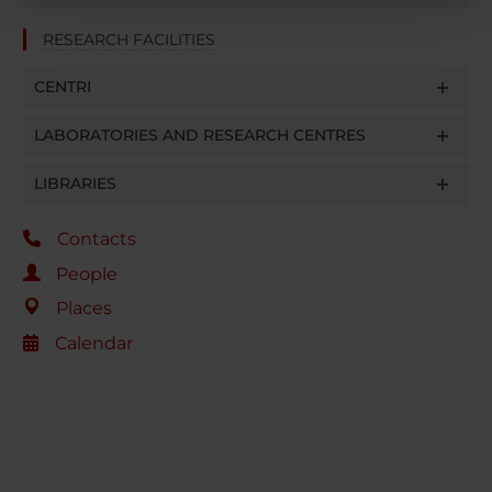
pubblicità e social media, i quali potrebbero combinarle
RESEARCH FACILITIES
con altre informazioni che hai fornito loro o che hanno
raccolto dal tuo utilizzo dei loro servizi.
CENTRI
LABORATORIES AND RESEARCH CENTRES
LIBRARIES
Contacts
People
Places
Calendar