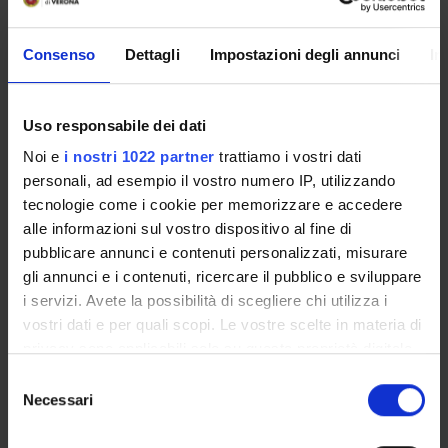
International Human Frontier Science Program
Organization
Consenso
Dettagli
Impostazioni degli annunci
In
Funds:
assigned and managed by the department
Uso responsabile dei dati
PROJECT PARTICIPANTS
Noi e
i nostri 1022 partner
trattiamo i vostri dati
personali, ad esempio il vostro numero IP, utilizzando
Giuseppe Bertini
tecnologie come i cookie per memorizzare e accedere
Associate Professor
alle informazioni sul vostro dispositivo al fine di
Luana Caselli
pubblicare annunci e contenuti personalizzati, misurare
gli annunci e i contenuti, ricercare il pubblico e sviluppare
Leonardo Chelazzi
i servizi. Avete la possibilità di scegliere chi utilizza i
Full Professor
vostri dati e per quali scopi. Le vostre scelte in materia di
privacy sono applicabili solo su questa proprietà digitale
in cui avete effettuato le vostre scelte. È possibile
Selezione
COLLABORATORI ESTERNI
modificare o revocare il proprio consenso in qualsiasi
Necessari
del
momento dalla Dichiarazione sui cookie o facendo clic
consenso
Giovanni Mirabella
sull'icona di attivazione della privacy.