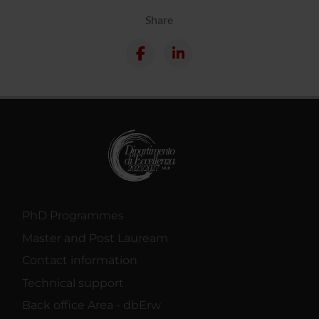
Share
PhD Programmes
Master and Post Lauream
Contact information
Technical support
Back office Area - dbErw