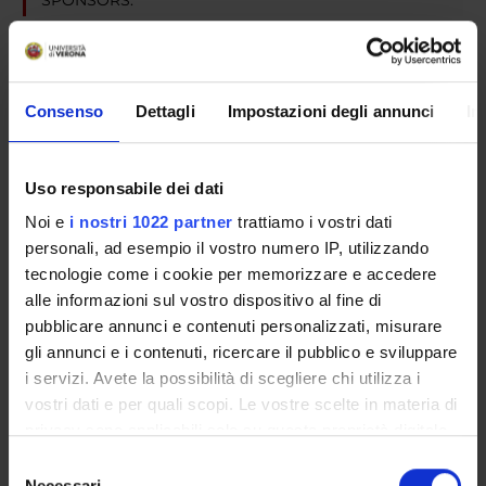
Funds:
assigned and managed by the department
Consenso
Dettagli
Impostazioni degli annunci
In
PROJECT PARTICIPANTS
Paola Cesari
Uso responsabile dei dati
Noi e
i nostri 1022 partner
trattiamo i vostri dati
personali, ad esempio il vostro numero IP, utilizzando
SECTIONS
tecnologie come i cookie per memorizzare e accedere
alle informazioni sul vostro dispositivo al fine di
Movement Sciences Section
pubblicare annunci e contenuti personalizzati, misurare
gli annunci e i contenuti, ricercare il pubblico e sviluppare
i servizi. Avete la possibilità di scegliere chi utilizza i
vostri dati e per quali scopi. Le vostre scelte in materia di
privacy sono applicabili solo su questa proprietà digitale
ACTIVITIES
in cui avete effettuato le vostre scelte. È possibile
Selezione
RESEARCH GROUPS
modificare o revocare il proprio consenso in qualsiasi
Necessari