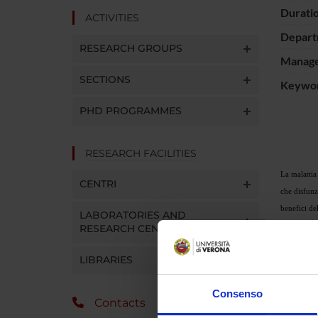
Durati
ACTIVITIES
Depart
RESEARCH GROUPS
Manager
SECTIONS
Keywo
PHD PROGRAMMES
RESEARCH FACILITIES
La malattia
CENTRI
che disfunzi
benefici de
LABORATORIES AND
con nitrati
RESEARCH CENTRES
di β-amyloi
LIBRARIES
patogenesi d
chiaro che 
Consenso
Contacts