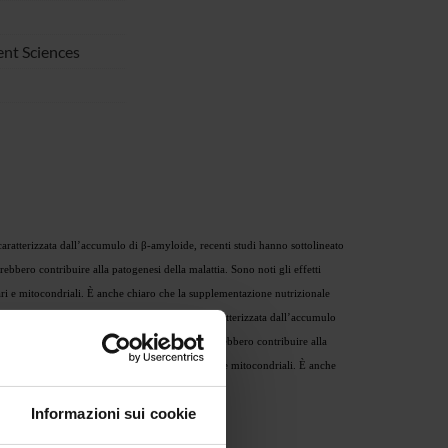
nt Sciences
ratterizzata dall’accumulo di β-amyloide, recenti studi hanno sottolineato
rebbero contribuire alla patogenesi della malattia. Sono noti gli effetti
lari e mitocondriali. È anche chiaro che la supplementazione nutrizionale
za. Anche se la letteratura indica che l’AD è caratterizzata dall’accumulo
otta biodisponibilità di ossido nitrico (NO), potrebbero contribuire alla
legati a miglioramenti delle funzionalità vascolari e mitocondriali. È anche
Informazioni sui cookie