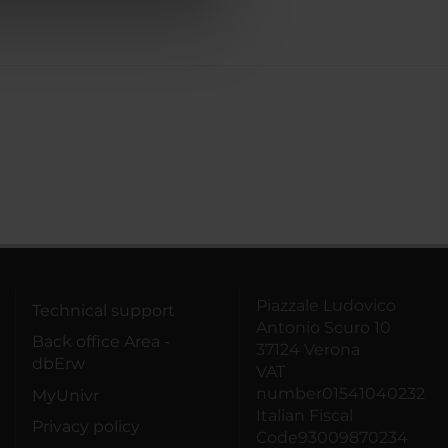
azioni che hai fornito loro o
Piazzale Ludovico
Technical support
Antonio Scuro 10
Back office Area -
37124 Verona
dbErw
VAT
number01541040232
MyUnivr
Italian Fiscal
Privacy policy
Code93009870234