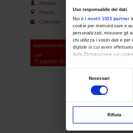
People
Uso responsabile dei dati
Places
PROJ
Noi e
i nostri 1022 partner
t
Calendar
cookie per memorizzare e acce
Massimo
personalizzati, misurare gli an
chi utilizza i vostri dati e pe
AGENDA DI OGGI
digitale in cui avete effettua
dalla Dichiarazione sui cookie
RESEA
ven
7 agosto 2026
Multid
Con il tuo consenso, vorrem
Selezione
raccogliere informazi
Sport 
Necessari
del
Identificare il tuo di
consenso
Sport
digitali).
Approfondisci come vengono el
modificare o ritirare il tuo 
Rifiuta
SECTI
Utilizziamo i cookie per perso
Movem
nostro traffico. Condividiamo 