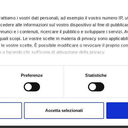
ECT PARTICIPANTS
rattiamo i vostri dati personali, ad esempio il vostro numero IP, 
dere alle informazioni sul vostro dispositivo al fine di pubblica
 Venturelli
Associate Professor
nunci e i contenuti, ricercare il pubblico e sviluppare i servizi. A
r quali scopi. Le vostre scelte in materia di privacy sono applicabi
to le vostre scelte. È possibile modificare o revocare il proprio 
 o facendo clic sull'icona di attivazione della privacy.
RCH AREAS INVOLVED IN THE PROJECT
isciplinary Sciences
mo anche:
oni sulla tua posizione geografica, con un'approssimazione di qu
Sciences (DM)
Preferenze
Statistiche
spositivo, scansionandolo attivamente alla ricerca di caratteristich
 Sciences (DNBM)
aborati i tuoi dati personali e imposta le tue preferenze nella
s
consenso in qualsiasi momento dalla Dichiarazione sui cookie.
Accetta selezionati
ONS
nalizzare contenuti ed annunci, per fornire funzionalità dei socia
ent Sciences Section
inoltre informazioni sul modo in cui utilizzi il nostro sito con i n