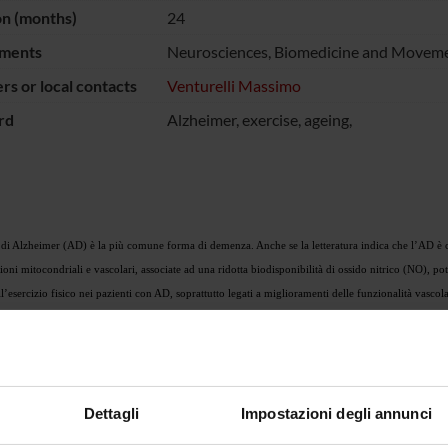
on (months)
24
ments
Neurosciences, Biomedicine and Moveme
s or local contacts
Venturelli Massimo
rd
Alzheimer, exercise, ageing,
 di Alzheimer (AD) è la più comune forma di demenza. Anche se la letteratura indica che l’AD è ca
oni mitocondriali e vascolari, associate ad una ridotta biodisponibilità di ossido nitrico (NO), pot
ll’esercizio fisico nei pazienti con AD, soprattutto legati a miglioramenti delle funzionalità vasco
 migliori le capacità vasodilatative. La malattia di Alzheimer (AD) è la più comune forma di demen
de, recenti studi hanno sottolineato che disfunzioni mitocondriali e vascolari, associate ad una rid
ella malattia. Sono noti gli effetti benefici dell’esercizio fisico nei pazienti con AD, soprattutto 
la supplementazione nutrizionale con nitrati migliori le capacità vasodilatative
Dettagli
Impostazioni degli annunci