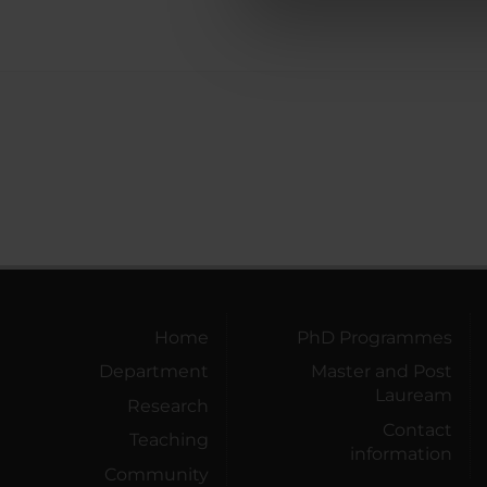
di analisi dei dati web, pubbl
che hanno raccolto dal tuo uti
Home
PhD Programmes
Department
Master and Post
Lauream
Research
Contact
Teaching
information
Community