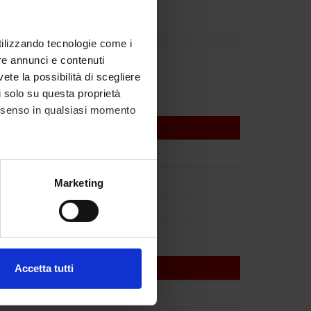
utilizzando tecnologie come i
re annunci e contenuti
vete la possibilità di scegliere
li solo su questa proprietà
consenso in qualsiasi momento
alche metro,
Marketing
e specifiche (impronte
ezione dettagli
. Puoi
Accetta tutti
l media e per analizzare il
ostri partner che si occupano