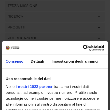
TERZA MISSIONE
RICERCA
PROGETTI
PUBBLICAZIONI
INCARICHI
Consenso
Dettagli
Impostazioni degli annunci
In
ORGANIZZAZIONE
Uso responsabile dei dati
GOVERNANCE
Noi e
i nostri 1022 partner
trattiamo i vostri dati
personali, ad esempio il vostro numero IP, utilizzando
COMMISSIONI
tecnologie come i cookie per memorizzare e accedere
alle informazioni sul vostro dispositivo al fine di
UFFICI E STRUTTURE DI SERVIZIO