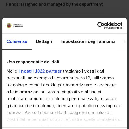
Funds:
assigned and managed by the department
PROJECT PARTICIPANTS
Giuliana Cerutti
Consenso
Dettagli
Impostazioni degli annunci
In
Antonio Cevese
Uso responsabile dei dati
Roberto Poltronieri
Noi e
i nostri 1022 partner
trattiamo i vostri dati
Paolo Terziotti
personali, ad esempio il vostro numero IP, utilizzando
tecnologie come i cookie per memorizzare e accedere
alle informazioni sul vostro dispositivo al fine di
SECTIONS
pubblicare annunci e contenuti personalizzati, misurare
Physiology and Psychology Section
gli annunci e i contenuti, ricercare il pubblico e sviluppare
i servizi. Avete la possibilità di scegliere chi utilizza i
vostri dati e per quali scopi. Le vostre scelte in materia di
privacy sono applicabili solo su questa proprietà digitale