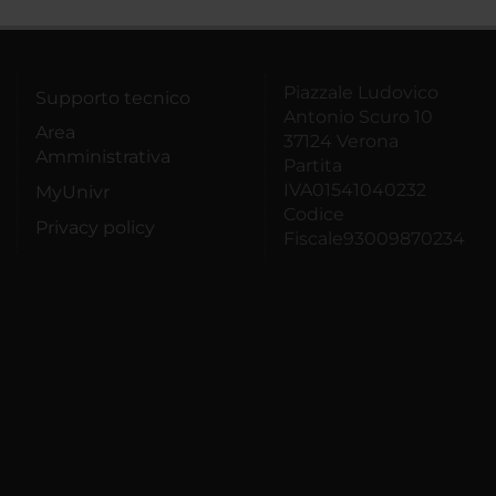
Piazzale Ludovico
Supporto tecnico
Antonio Scuro 10
Area
37124 Verona
Amministrativa
Partita
IVA01541040232
MyUnivr
Codice
Privacy policy
Fiscale93009870234