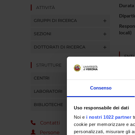
Durata 
ATTIVITÀ
Diparti
GRUPPI DI RICERCA
Respons
locali)
SEZIONI
DOTTORATI DI RICERCA
ENTI
STRUTTURE
CENTRI
Consenso
LABORATORI
PART
BIBLIOTECHE
Uso responsabile dei dati
Sarah T
Noi e
i nostri 1022 partner
t
Contatti
cookie per memorizzare e acce
personalizzati, misurare gli an
Persone