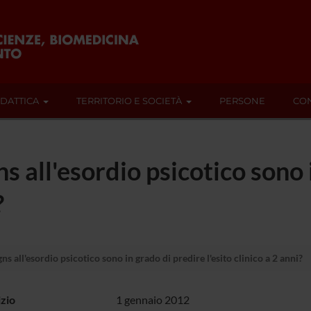
IDATTICA
TERRITORIO E SOCIETÀ
PERSONE
CON
gns all'esordio psicotico sono
?
gns all'esordio psicotico sono in grado di predire l'esito clinico a 2 anni?
izio
1 gennaio 2012