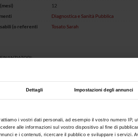
(mesi)
12
menti
Diagnostica e Sanità Pubblica
abili (o referenti
Tosato Sarah
 FINANZIATORI:
Finanziamento:
assegnato e gestito dal 
Dettagli
Impostazioni degli annunci
ECIPANTI AL PROGETTO
osato
Professore associato
rattiamo i vostri dati personali, ad esempio il vostro numero IP, 
dere alle informazioni sul vostro dispositivo al fine di pubblica
nunci e i contenuti, ricercare il pubblico e sviluppare i servizi. A