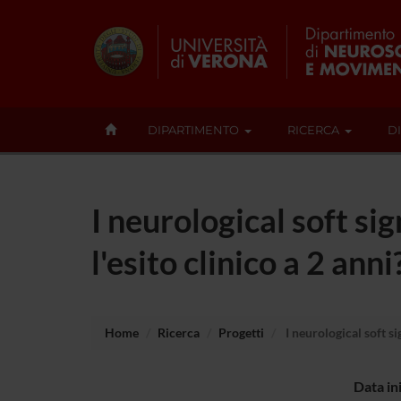
DIPARTIMENTO
RICERCA
D
I neurological soft si
l'esito clinico a 2 anni
Home
Ricerca
Progetti
I neurological soft si
Data in