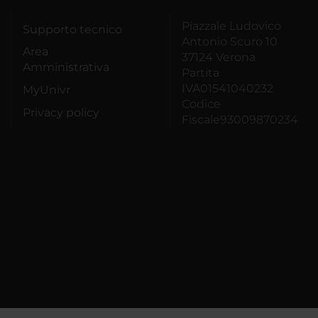
Piazzale Ludovico
Supporto tecnico
Antonio Scuro 10
Area
37124 Verona
Amministrativa
Partita
IVA01541040232
MyUnivr
Codice
Privacy policy
Fiscale93009870234