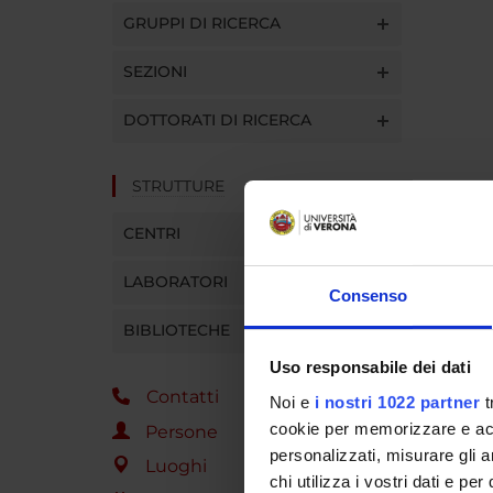
GRUPPI DI RICERCA
SEZIONI
DOTTORATI DI RICERCA
STRUTTURE
CENTRI
LABORATORI
Consenso
BIBLIOTECHE
Uso responsabile dei dati
Contatti
Noi e
i nostri 1022 partner
t
cookie per memorizzare e acce
Persone
personalizzati, misurare gli an
Luoghi
chi utilizza i vostri dati e pe