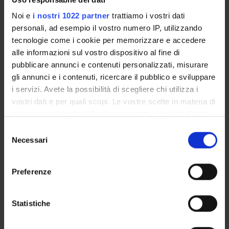
INCARICHI
Noi e
i nostri 1022 partner
trattiamo i vostri dati
personali, ad esempio il vostro numero IP, utilizzando
tecnologie come i cookie per memorizzare e accedere
alle informazioni sul vostro dispositivo al fine di
ORGANIZZAZIONE
pubblicare annunci e contenuti personalizzati, misurare
gli annunci e i contenuti, ricercare il pubblico e sviluppare
GOVERNANCE
i servizi. Avete la possibilità di scegliere chi utilizza i
vostri dati e per quali scopi. Le vostre scelte in materia di
COMMISSIONI
privacy sono applicabili solo su questa proprietà digitale
UFFICI E STRUTTURE DI SERVIZIO
in cui avete effettuato le vostre scelte. È possibile
Selezione
modificare o revocare il proprio consenso in qualsiasi
Necessari
del
SERVIZI DI SEGRETERIA STUDENTI
momento dalla Dichiarazione sui cookie o facendo clic
consenso
sull'icona di attivazione della privacy.
Preferenze
STRUTTURE DEL DIPARTIMENTO
Con il tuo consenso, vorremmo anche:
BIBLIOTECHE
raccogliere informazioni sulla tua posizione
Statistiche
geografica, con un'approssimazione di qualche
CENTRI
metro,