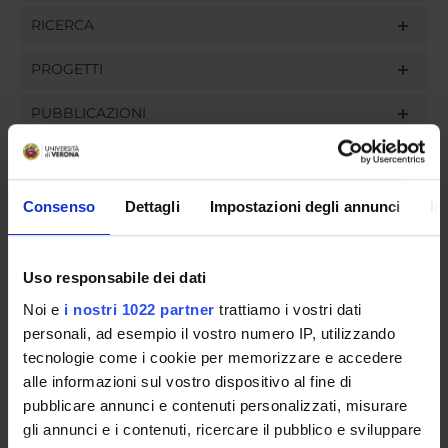
RICERCA
PROGETTI
PUBBLICAZIONI
INCARICHI
Consenso
Dettagli
Impostazioni degli annunci
In
ORGANIZZAZIONE
Uso responsabile dei dati
GOVERNANCE
Noi e
i nostri 1022 partner
trattiamo i vostri dati
personali, ad esempio il vostro numero IP, utilizzando
COMMISSIONI
tecnologie come i cookie per memorizzare e accedere
alle informazioni sul vostro dispositivo al fine di
UFFICI E STRUTTURE DI SERVIZIO
pubblicare annunci e contenuti personalizzati, misurare
gli annunci e i contenuti, ricercare il pubblico e sviluppare
SERVIZI DI SEGRETERIA STUDENTI