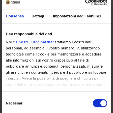
AREE DI RICERCA COINVOLTE DAL PROGETTO
Psychiatry
Consenso
Dettagli
Impostazioni degli annunci
In
Uso responsabile dei dati
SEZIONI
Noi e
i nostri 1022 partner
trattiamo i vostri dati
Psichiatria
personali, ad esempio il vostro numero IP, utilizzando
tecnologie come i cookie per memorizzare e accedere
alle informazioni sul vostro dispositivo al fine di
pubblicare annunci e contenuti personalizzati, misurare
gli annunci e i contenuti, ricercare il pubblico e sviluppare
ATTIVITÀ
i servizi. Avete la possibilità di scegliere chi utilizza i
vostri dati e per quali scopi. Le vostre scelte in materia di
GRUPPI DI RICERCA
privacy sono applicabili solo su questa proprietà digitale
in cui avete effettuato le vostre scelte. È possibile
SEZIONI
Selezione
modificare o revocare il proprio consenso in qualsiasi
Necessari
del
DOTTORATI DI RICERCA
momento dalla Dichiarazione sui cookie o facendo clic
consenso