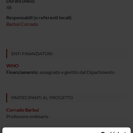
Durata (mesi)
48
Responsabili (o referenti locali)
Barbui Corrado
ENTI FINANZIATORI:
WHO
Finanziamento:
assegnato e gestito dal Dipartimento
PARTECIPANTI AL PROGETTO
Corrado Barbui
Professore ordinario