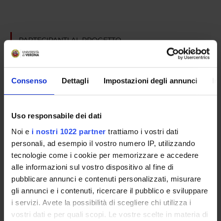
PARTECIPANTI AL PROGETTO
Christa Zimmermann
Incaricato alla ricerca
Consenso
Dettagli
Impostazioni degli annunci
In
AREE DI RICERCA COINVOLTE DAL PROGETTO
Uso responsabile dei dati
Psychiatry
Noi e
i nostri 1022 partner
trattiamo i vostri dati
personali, ad esempio il vostro numero IP, utilizzando
tecnologie come i cookie per memorizzare e accedere
alle informazioni sul vostro dispositivo al fine di
SEZIONI
pubblicare annunci e contenuti personalizzati, misurare
Psichiatria
gli annunci e i contenuti, ricercare il pubblico e sviluppare
i servizi. Avete la possibilità di scegliere chi utilizza i
vostri dati e per quali scopi. Le vostre scelte in materia di