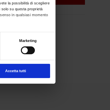
vete la possibilità di scegliere
li solo su questa proprietà
consenso in qualsiasi momento
alche metro,
Marketing
e specifiche (impronte
ezione dettagli
. Puoi
Accetta tutti
l media e per analizzare il
ostri partner che si occupano
azioni che hai fornito loro o