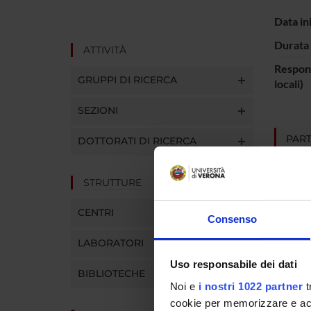
Data in
Durata 
ATTIVITÀ
Respons
GRUPPI DI RICERCA
locali)
SEZIONI
PART
DOTTORATI DI RICERCA
France
STRUTTURE
CENTRI
Consenso
AREE 
LABORATORI
Psychi
Uso responsabile dei dati
BIBLIOTECHE
Noi e
i nostri 1022 partner
t
cookie per memorizzare e acce