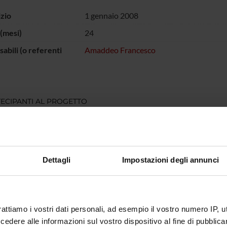
izio
1 gennaio 2008
(mesi)
24
abili (o referenti
Amaddeo Francesco
ECIPANTI AL PROGETTO
sco Amaddeo
Professore ordinario
Dettagli
Impostazioni degli annunci
DI RICERCA COINVOLTE DAL PROGETTO
atry
rattiamo i vostri dati personali, ad esempio il vostro numero IP, 
dere alle informazioni sul vostro dispositivo al fine di pubblica