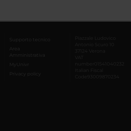
Piazzale Ludovico
Supporto tecnico
Antonio Scuro 10
Area
37124 Verona
Amministrativa
VAT
number01541040232
MyUnivr
Italian Fiscal
Privacy policy
Code93009870234