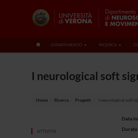
DIPARTIMENTO
RICERCA
D
I neurological soft sig
Home
Ricerca
Progetti
I neurological soft si
Data in
Durata 
ATTIVITÀ