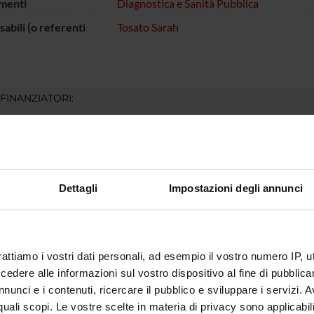
menti
Diagnostica e Sanità Pubblica
abili (o referenti
Tosato Sarah
 FINANZIATORI:
Finanziamento:
assegnato e gestito dal 
Dettagli
Impostazioni degli annunci
ECIPANTI AL PROGETTO
osato
Professore associato
rattiamo i vostri dati personali, ad esempio il vostro numero IP, 
dere alle informazioni sul vostro dispositivo al fine di pubblica
DI RICERCA COINVOLTE DAL PROGETTO
nunci e i contenuti, ricercare il pubblico e sviluppare i servizi. A
atry
r quali scopi. Le vostre scelte in materia di privacy sono applicabi