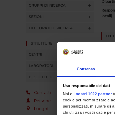
Diparti
GRUPPI DI RICERCA
Respons
locali)
SEZIONI
DOTTORATI DI RICERCA
ENTI
STRUTTURE
CENTRI
LABORATORI
Consenso
PART
BIBLIOTECHE
Sarah T
Uso responsabile dei dati
Contatti
Noi e
i nostri 1022 partner
t
cookie per memorizzare e acce
Persone
AREE 
personalizzati, misurare gli an
Luoghi
Psychi
chi utilizza i vostri dati e pe