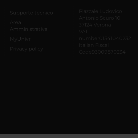
Piazzale Ludovico
Supporto tecnico
Antonio Scuro 10
Area
37124 Verona
Amministrativa
VAT
number01541040232
MyUnivr
Italian Fiscal
Privacy policy
Code93009870234