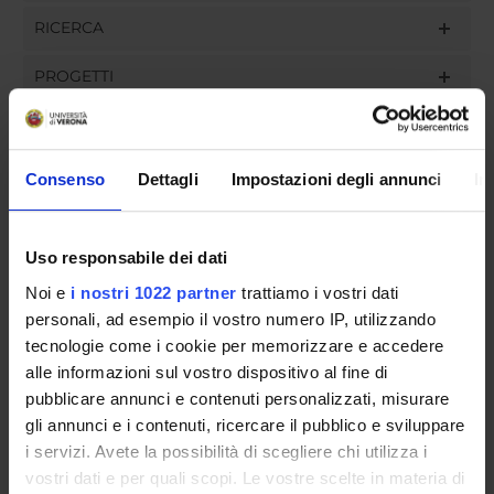
RICERCA
PROGETTI
INCARICHI
Consenso
Dettagli
Impostazioni degli annunci
In
ORGANIZZAZIONE
Uso responsabile dei dati
GOVERNANCE
Noi e
i nostri 1022 partner
trattiamo i vostri dati
personali, ad esempio il vostro numero IP, utilizzando
COMMISSIONI
tecnologie come i cookie per memorizzare e accedere
alle informazioni sul vostro dispositivo al fine di
UFFICI E STRUTTURE DI SERVIZIO
pubblicare annunci e contenuti personalizzati, misurare
gli annunci e i contenuti, ricercare il pubblico e sviluppare
SERVIZI DI SEGRETERIA STUDENTI
i servizi. Avete la possibilità di scegliere chi utilizza i
vostri dati e per quali scopi. Le vostre scelte in materia di
STRUTTURE DEL DIPARTIMENTO