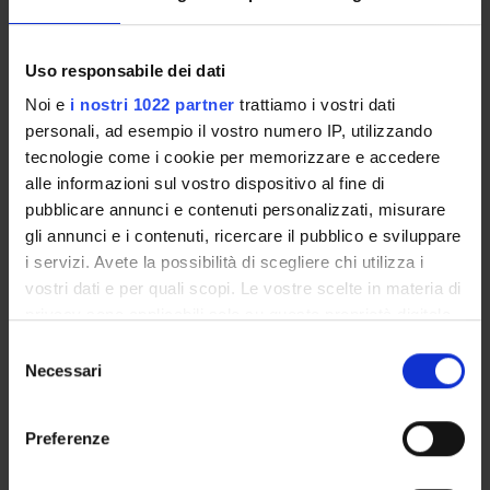
Alessandra Scarton
Uso responsabile dei dati
Noi e
i nostri 1022 partner
trattiamo i vostri dati
RESEARCH AREAS INVOLVED IN THE PROJECT
personali, ad esempio il vostro numero IP, utilizzando
tecnologie come i cookie per memorizzare e accedere
Physiology
alle informazioni sul vostro dispositivo al fine di
pubblicare annunci e contenuti personalizzati, misurare
Respiratory System (DDSP)
gli annunci e i contenuti, ricercare il pubblico e sviluppare
Respiratory System (DM) (DM)
i servizi. Avete la possibilità di scegliere chi utilizza i
vostri dati e per quali scopi. Le vostre scelte in materia di
Respiratory System (DNBM) (DNBM)
privacy sono applicabili solo su questa proprietà digitale
Respiratory System (DSVR)
in cui avete effettuato le vostre scelte. È possibile
Selezione
modificare o revocare il proprio consenso in qualsiasi
Necessari
del
Sport Sciences (DM)
momento dalla Dichiarazione sui cookie o facendo clic
consenso
sull'icona di attivazione della privacy.
Sport Sciences (DNBM)
Preferenze
Con il tuo consenso, vorremmo anche: