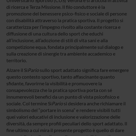
Universitario Sportivo (CUS) Verona e si articola in attività
di ricerca e Terza Missione. Il filo conduttore è la
promozione del benessere psico-fisico e sociale di persone
con disabilità attraverso la pratica sportiva. Il progetto si
caratterizza per l’impegno rivolto alla costante ricerca e
diffusione di una cultura dello sport che educhi
all’inclusione, all’adozione di stili di vita sani e alla
competizione equa, fondata principalmente sul dialogo e
sulla creazione di sinergie tra ambiente accademico e
territorio.
Alzare il Sì
Pario
sullo sport adattato significa fare emergere
questo contesto sportivo, tanto affascinante quanto
sfidante, favorirne la visibilità e promuovere la
consapevolezza che la pratica sportiva porta con sé
innumerevoli benefici da un punto di vista psicofisico e
sociale. Col termine Sì
Pario
si desidera anche richiamare il
simbolismo del “portare in scena” e rendere visibili tutti
quei valori educativi di inclusione e valorizzazione delle
diversità, da sempre profili peculiari dello sport adattato. Il
fine ultimo a cui mira il presente progetto è quello di dare