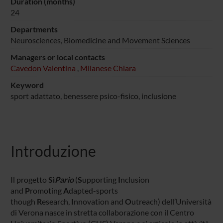
Duration (months)
24
Departments
Neurosciences, Biomedicine and Movement Sciences
Managers or local contacts
Cavedon Valentina
,
Milanese Chiara
Keyword
sport adattato, benessere psico-fisico, inclusione
Introduzione
Il progetto
Sì
Pario
(
S
upporting
I
nclusion
and
P
romoting
A
dapted-sports
though
R
esearch,
I
nnovation and
O
utreach) dell’Università
di Verona nasce in stretta collaborazione con il Centro