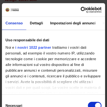
Professore associato
Baschirotto Claudia
Dottorando
Consenso
Dettagli
Impostazioni degli annunci
In
Bertucco Matteo
Professore associato
Bigardi Sara
Uso responsabile dei dati
Tecnico-Amministrativo
Noi e
i nostri 1022 partner
trattiamo i vostri dati
Biino Valentina
personali, ad esempio il vostro numero IP, utilizzando
Professore associato
tecnologie come i cookie per memorizzare e accedere
alle informazioni sul vostro dispositivo al fine di
Bottari Alberto
pubblicare annunci e contenuti personalizzati, misurare
Dottorando
gli annunci e i contenuti, ricercare il pubblico e sviluppare
Brustio Paolo Riccardo
i servizi. Avete la possibilità di scegliere chi utilizza i
Professore di altro ateneo
vostri dati e per quali scopi. Le vostre scelte in materia di
Campara Andrea
privacy sono applicabili solo su questa proprietà digitale
Professore a contratto
in cui avete effettuato le vostre scelte. È possibile
Selezione
modificare o revocare il proprio consenso in qualsiasi
Necessari
Cavedon Valentina
del