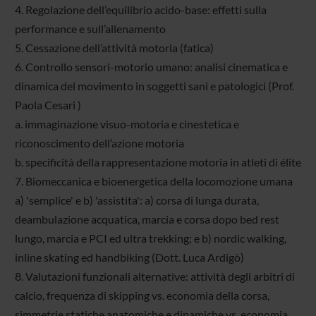
4. Regolazione dell’equilibrio acido-base: effetti sulla
performance e sull’allenamento
5. Cessazione dell’attività motoria (fatica)
6. Controllo sensori-motorio umano: analisi cinematica e
dinamica del movimento in soggetti sani e patologici (Prof.
Paola Cesari )
a. immaginazione visuo-motoria e cinestetica e
riconoscimento dell’azione motoria
b. specificità della rappresentazione motoria in atleti di élite
7. Biomeccanica e bioenergetica della locomozione umana
a) 'semplice' e b) 'assistita': a) corsa di lunga durata,
deambulazione acquatica, marcia e corsa dopo bed rest
lungo, marcia e PCI ed ultra trekking; e b) nordic walking,
inline skating ed handbiking (Dott. Luca Ardigò)
8. Valutazioni funzionali alternative: attività degli arbitri di
calcio, frequenza di skipping vs. economia della corsa,
simmetrie statiche anatomiche e dinamiche vs. economia