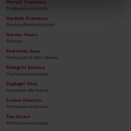
Moretti Francesca
informazioni sul modo in cui utilizzi il nostro sito con i
Professore associato
nostri partner che si occupano di analisi dei dati web,
pubblicità e social media, i quali potrebbero combinarle
Nardello Francesca
con altre informazioni che hai fornito loro o che hanno
Tecnico-Amministrativo
raccolto dal tuo utilizzo dei loro servizi.
Nardon Mauro
Borsista
Pedrinolla Anna
Professore di altro ateneo
Pellegrini Barbara
Professore associato
Pogliaghi Silvia
Incaricato alla ricerca
Schena Federico
Professore ordinario
Tam Enrico
Professore associato