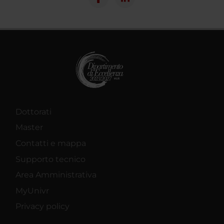
Dottorati
Master
Contatti e mappa
Supporto tecnico
Area Amministrativa
MyUnivr
Privacy policy