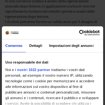
in vivo sul nervo sciatico e analisi della rigenerazione
assonale dopo lesione; c) applicazione cronica in vivo nel
rigonfiamento lombare del midollo spinale e analisi della
rigenerazione dopo lesione.
I rirultati potranno fornire un valido aiuto per il disegno di
nuove strategie terapeutiche e dei progressi nella
comprensione dei meccanismi molecolari che stanno alla
base delle normali funzioni neuronali e di alcuni disordini
neurologici.
Consenso
Dettagli
Impostazioni degli annunci
In
Importo complessivo del finanziamento: Euro 80.000
Uso responsabile dei dati
SPONSORS:
Noi e
i nostri 1022 partner
trattiamo i vostri dati
personali, ad esempio il vostro numero IP, utilizzando
Fondazione Cariverona
tecnologie come i cookie per memorizzare e accedere
Funds:
assigned and managed by the department
alle informazioni sul vostro dispositivo al fine di
pubblicare annunci e contenuti personalizzati, misurare
gli annunci e i contenuti, ricercare il pubblico e sviluppare
PROJECT PARTICIPANTS
i servizi. Avete la possibilità di scegliere chi utilizza i