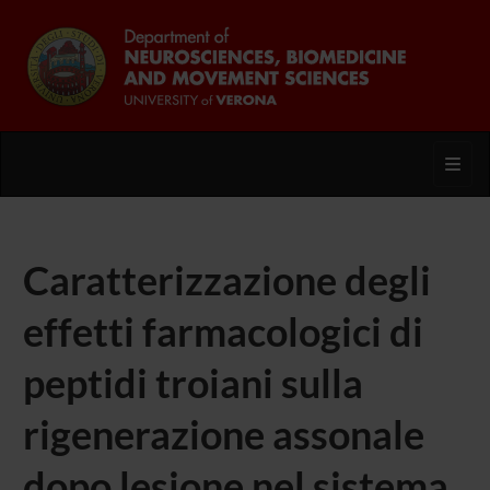
Toggl
Caratterizzazione degli
effetti farmacologici di
peptidi troiani sulla
rigenerazione assonale
dopo lesione nel sistema