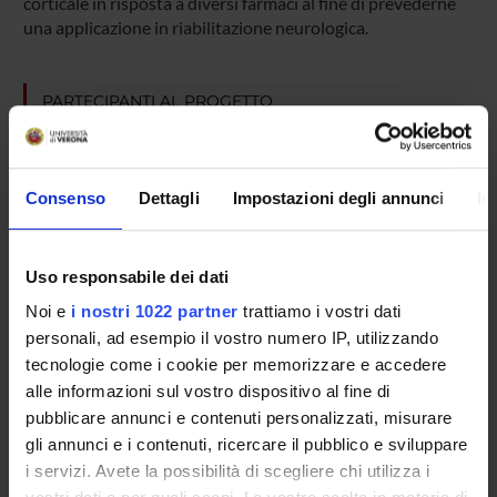
corticale in risposta a diversi farmaci al fine di prevederne
una applicazione in riabilitazione neurologica.
PARTECIPANTI AL PROGETTO
Mirko Avesani
Antonio Fiaschi
Consenso
Dettagli
Impostazioni degli annunci
In
Emanuela Formaggio
Paolo Manganotti
Uso responsabile dei dati
Silvia Francesca Storti
Noi e
i nostri 1022 partner
trattiamo i vostri dati
Professore associato
personali, ad esempio il vostro numero IP, utilizzando
tecnologie come i cookie per memorizzare e accedere
alle informazioni sul vostro dispositivo al fine di
pubblicare annunci e contenuti personalizzati, misurare
SEZIONI
gli annunci e i contenuti, ricercare il pubblico e sviluppare
Neurologia
i servizi. Avete la possibilità di scegliere chi utilizza i