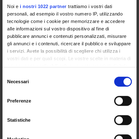
6 Medici italiani di Verona per un totale di 30 consultazioni
Noi e
i nostri 1022 partner
trattiamo i vostri dati
registrate e trascritte.
personali, ad esempio il vostro numero IP, utilizzando
tecnologie come i cookie per memorizzare e accedere
alle informazioni sul vostro dispositivo al fine di
PARTECIPANTI AL PROGETTO
pubblicare annunci e contenuti personalizzati, misurare
Lidia Del Piccolo
gli annunci e i contenuti, ricercare il pubblico e sviluppare
Professore ordinario
i servizi. Avete la possibilità di scegliere chi utilizza i
vostri dati e per quali scopi. Le vostre scelte in materia di
Christa Zimmermann
privacy sono applicabili solo su questa proprietà digitale
Incaricato alla ricerca
in cui avete effettuato le vostre scelte. È possibile
Selezione
modificare o revocare il proprio consenso in qualsiasi
Necessari
del
momento dalla Dichiarazione sui cookie o facendo clic
consenso
SEZIONI
sull'icona di attivazione della privacy.
Preferenze
Psichiatria
Con il tuo consenso, vorremmo anche:
raccogliere informazioni sulla tua posizione
Statistiche
geografica, con un'approssimazione di qualche
metro,