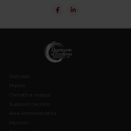
Dottorati
Master
Contatti e mappa
Supporto tecnico
Area Amministrativa
MyUnivr