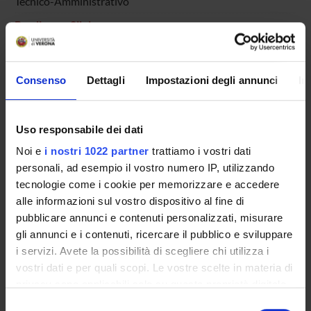
Tecnico-Amministrativo
Bordignon Silvia
Specializzando
Borin Sebastiano
Specializzando
Consenso
Dettagli
Impostazioni degli annunci
In
Borriero Nicola
Specializzando
Uso responsabile dei dati
Bovo Tommaso
Noi e
i nostri 1022 partner
trattiamo i vostri dati
Specializzando
personali, ad esempio il vostro numero IP, utilizzando
Brogna Enrica Maria
tecnologie come i cookie per memorizzare e accedere
Specializzando
alle informazioni sul vostro dispositivo al fine di
pubblicare annunci e contenuti personalizzati, misurare
Burti Lorenzo
Incaricato alla ricerca
gli annunci e i contenuti, ricercare il pubblico e sviluppare
i servizi. Avete la possibilità di scegliere chi utilizza i
Bussola Laura
vostri dati e per quali scopi. Le vostre scelte in materia di
Specializzando
privacy sono applicabili solo su questa proprietà digitale
Butti Vittorio
in cui avete effettuato le vostre scelte. È possibile
Selezione