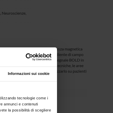
e
, Neuroscienze,
ica di coregistrazione fra la risonanza magnetica
 filtraggio degli artefatti da gradiente di campo
rmata di Fourier (FFT), analisi del segnale BOLD in
uare, grazie all’utilizzo delle due tecniche, le aree
 sui soggetti normali per poi utilizzarlo su pazienti
Informazioni sui cookie
utilizzando tecnologie come i
nganotti
re annunci e contenuti
vete la possibilità di scegliere