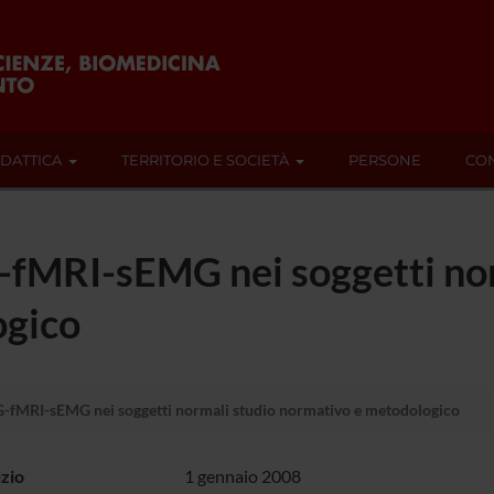
IDATTICA
TERRITORIO E SOCIETÀ
PERSONE
CON
-fMRI-sEMG nei soggetti no
ogico
G-fMRI-sEMG nei soggetti normali studio normativo e metodologico
izio
1 gennaio 2008