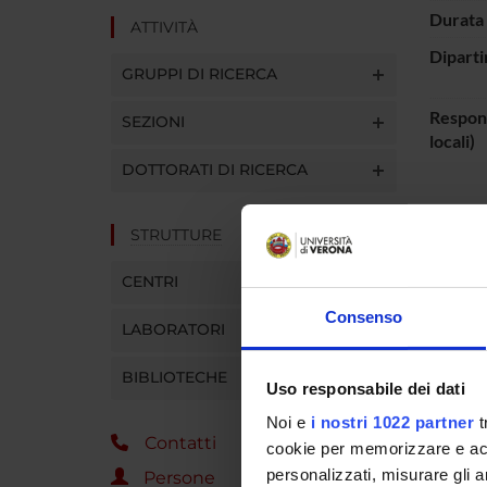
Durata 
ATTIVITÀ
Diparti
GRUPPI DI RICERCA
Respons
SEZIONI
locali)
DOTTORATI DI RICERCA
Analisi 
funzion
STRUTTURE
magnetic
CENTRI
relazion
di attiv
Consenso
LABORATORI
epiletti
BIBLIOTECHE
Uso responsabile dei dati
PART
Noi e
i nostri 1022 partner
t
Contatti
Mirko 
cookie per memorizzare e acce
personalizzati, misurare gli an
Persone