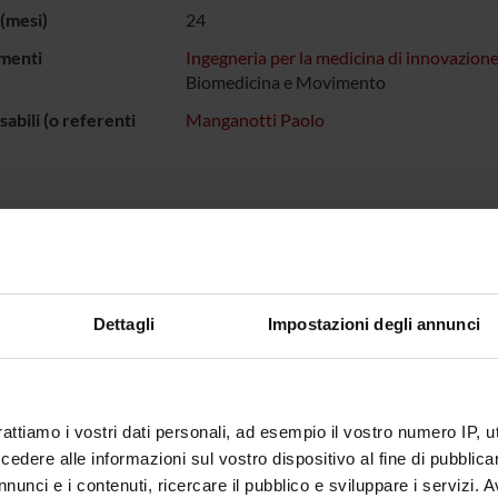
(mesi)
24
menti
Ingegneria per la medicina di innovazion
Biomedicina e Movimento
abili (o referenti
Manganotti Paolo
ed elaborazione di segnali ed immagini ottenute utilizzando la tecn
ale e l’elettroencefalogramma/elettromiogramma. Analisi temporale,
o e da pulsazione cardiaca, analisi spettrale utilizzando la trasfo
e alla variabilità dei pazienti. Lo scopo del lavoro è quello di individ
azione legate all’esecuzione di compiti motori testando il protocollo
Dettagli
Impostazioni degli annunci
ci e con stroke.
ECIPANTI AL PROGETTO
rattiamo i vostri dati personali, ad esempio il vostro numero IP, 
Avesani
Paolo Ma
dere alle informazioni sul vostro dispositivo al fine di pubblica
nunci e i contenuti, ricercare il pubblico e sviluppare i servizi. A