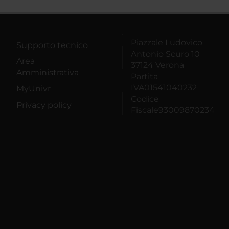
Piazzale Ludovico
Supporto tecnico
Antonio Scuro 10
Area
37124 Verona
Amministrativa
Partita
IVA01541040232
MyUnivr
Codice
Privacy policy
Fiscale93009870234