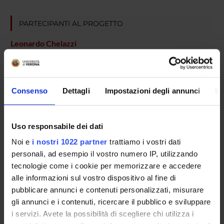
PARTECIPANTI AL PROGETTO
Leonardo Chelazzi
Professore ordinario
Consenso
Dettagli
Impostazioni degli annunci
In
COLLABORATORI ESTERNI
Anna Montagnini
Uso responsabile dei dati
Institut de Neurosciences Cognitives de la Mediterranee
INCM  UMR 6193 CNRS - Université de la Méditerranée -
Noi e
i nostri 1022 partner
trattiamo i vostri dati
Marseille, France
personali, ad esempio il vostro numero IP, utilizzando
tecnologie come i cookie per memorizzare e accedere
alle informazioni sul vostro dispositivo al fine di
pubblicare annunci e contenuti personalizzati, misurare
SEZIONI
gli annunci e i contenuti, ricercare il pubblico e sviluppare
Fisiologia e Psicologia
i servizi. Avete la possibilità di scegliere chi utilizza i