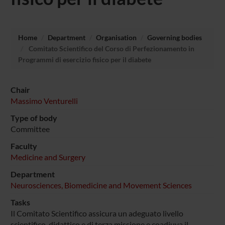
Home
Department
Organisation
Governing bodies
Comitato Scientifico del Corso di Perfezionamento in
Programmi di esercizio fisico per il diabete
Chair
Massimo Venturelli
Type of body
Committee
Faculty
Medicine and Surgery
Department
Neurosciences, Biomedicine and Movement Sciences
Tasks
Il Comitato Scientifico assicura un adeguato livello
scientifico, didattico e di terza missione e coadiuva il