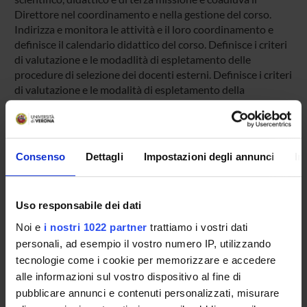
Direttore nel coordinamento e nella gestione del corso.
Indirizza e monitora le attività e il loro coordinamento e
definisce il calendario didattico del corso. Definisce i criteri
di valutazione e le modadlità di espletamento delle
procedure di selezione dei docenti esterni. Definisce i criteri
di valutazione e le modalità di espletamento della
procedura di ammissione, di eventuali verifiche intermedie
e della prova finale.
Consenso
Dettagli
Impostazioni degli annunci
In
MEMBERS
Uso responsabile dei dati
Noi e
i nostri 1022 partner
trattiamo i vostri dati
Massimo Lanza
personali, ad esempio il vostro numero IP, utilizzando
tecnologie come i cookie per memorizzare e accedere
Federico Schena
alle informazioni sul vostro dispositivo al fine di
Cantor Tarperi
pubblicare annunci e contenuti personalizzati, misurare