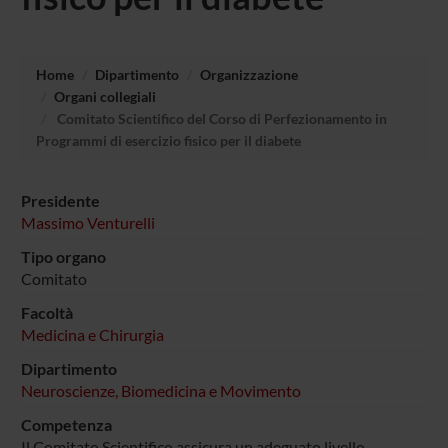
Home
Dipartimento
Organizzazione
Organi collegiali
Comitato Scientifico del Corso di Perfezionamento in
Programmi di esercizio fisico per il diabete
Presidente
Massimo Venturelli
Tipo organo
Comitato
Facoltà
Medicina e Chirurgia
Dipartimento
Neuroscienze, Biomedicina e Movimento
Competenza
Il Comitato Scientifico assicura un adeguato livello