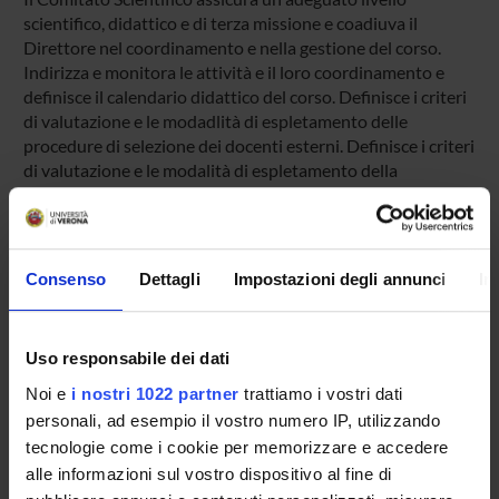
scientifico, didattico e di terza missione e coadiuva il
Direttore nel coordinamento e nella gestione del corso.
Indirizza e monitora le attività e il loro coordinamento e
definisce il calendario didattico del corso. Definisce i criteri
di valutazione e le modadlità di espletamento delle
procedure di selezione dei docenti esterni. Definisce i criteri
di valutazione e le modalità di espletamento della
procedura di ammissione, di eventuali verifiche intermedie
e della prova finale.
Consenso
Dettagli
Impostazioni degli annunci
In
COMPONENTI
Uso responsabile dei dati
Noi e
i nostri 1022 partner
trattiamo i vostri dati
Massimo Lanza
personali, ad esempio il vostro numero IP, utilizzando
tecnologie come i cookie per memorizzare e accedere
Federico Schena
alle informazioni sul vostro dispositivo al fine di
Cantor Tarperi