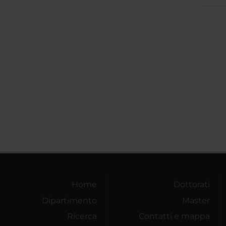
Home
Dottorati
Dipartimento
Master
Ricerca
Contatti e mappa