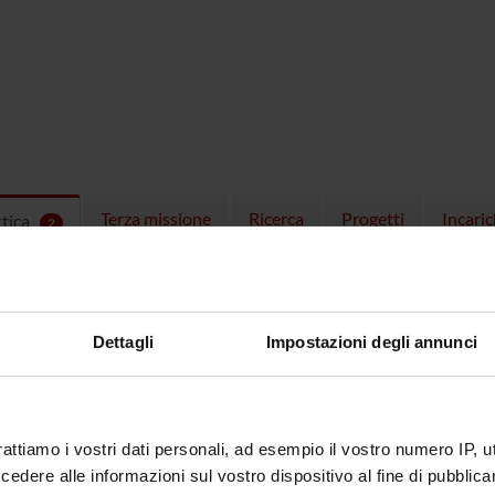
Terza missione
Ricerca
Progetti
Incaric
ttica
2
EGNAMENTI
menti attivi nel periodo selezionato:
2
.
Dettagli
Impostazioni degli annunci
ull'insegnamento per vedere orari e dettagli del corso.
rattiamo i vostri dati personali, ad esempio il vostro numero IP, 
O
NOME
CREDITI
dere alle informazioni sul vostro dispositivo al fine di pubblica
TOTALI