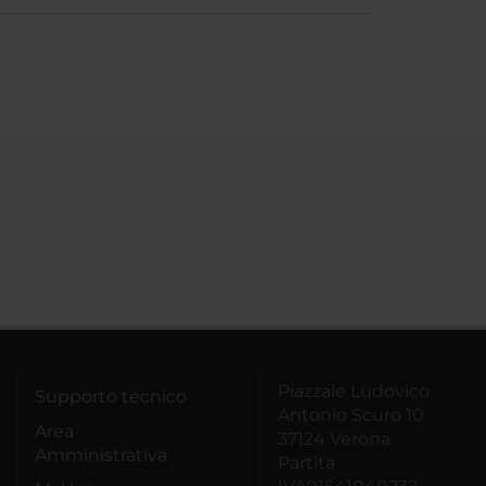
Piazzale Ludovico
Supporto tecnico
Antonio Scuro 10
Area
37124 Verona
Amministrativa
Partita