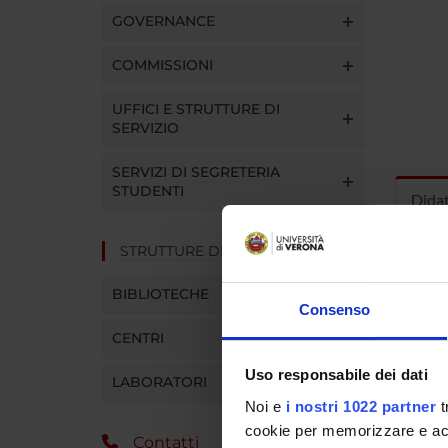
GOVERNANCE
COMMISSIONI
UFFICI E STRUTTURE DI
SERVIZIO
SERVIZI DI SEGRETERIA
STUDENTI
Dida
STRUTTURE DEL DIPARTIMENTO
INS
BIBLIOTECHE
Insegna
Consenso
Clicca s
CENTRI
Uso responsabile dei dati
LABORATORI
Noi e
i nostri 1022 partner
t
CORS
cookie per memorizzare e acce
Contatti