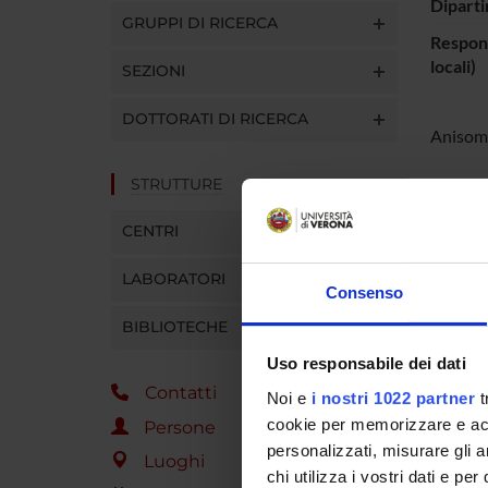
Diparti
GRUPPI DI RICERCA
Respons
locali)
SEZIONI
DOTTORATI DI RICERCA
Anisome
STRUTTURE
PART
CENTRI
France
LABORATORI
Consenso
BIBLIOTECHE
COLL
Uso responsabile dei dati
Contatti
Lucio P
Noi e
i nostri 1022 partner
t
cookie per memorizzare e acce
Persone
personalizzati, misurare gli an
Luoghi
chi utilizza i vostri dati e pe