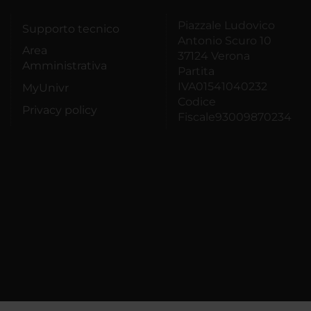
Piazzale Ludovico
Supporto tecnico
Antonio Scuro 10
Area
37124 Verona
Amministrativa
Partita
IVA01541040232
MyUnivr
Codice
Privacy policy
Fiscale93009870234