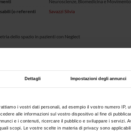
menti
Neuroscienze, Biomedicina e Movimento
abili (o referenti
Savazzi Silvia
tria dello spazio in pazienti con Neglect
ECIPANTI AL PROGETTO
sca Mancini
Silvia Sa
Dettagli
Impostazioni degli annunci
ABORATORI ESTERNI
osteraro
Unità di riabilitazione -
rattiamo i vostri dati personali, ad esempio il vostro numero IP, 
Ospedale di Bozzolo -
dere alle informazioni sul vostro dispositivo al fine di pubblica
Mantova
nunci e i contenuti, ricercare il pubblico e sviluppare i servizi. A
r quali scopi. Le vostre scelte in materia di privacy sono applicabi