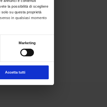
re annunci e contenuti
vete la possibilità di scegliere
li solo su questa proprietà
consenso in qualsiasi momento
alche metro,
Marketing
e specifiche (impronte
ezione dettagli
. Puoi
Accetta tutti
l media e per analizzare il
ostri partner che si occupano
azioni che hai fornito loro o