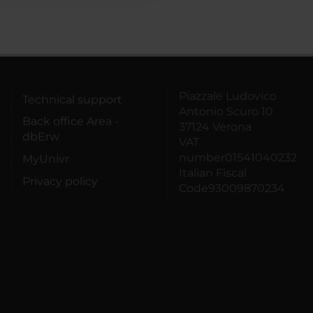
Piazzale Ludovico
Technical support
Antonio Scuro 10
Back office Area -
37124 Verona
dbErw
VAT
number01541040232
MyUnivr
Italian Fiscal
Privacy policy
Code93009870234