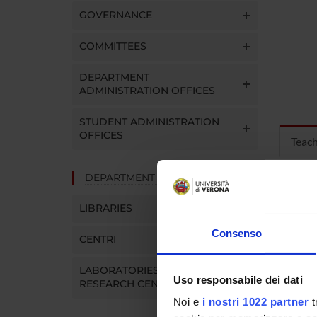
GOVERNANCE
COMMITTEES
DEPARTMENT
ADMINISTRATION OFFICES
STUDENT ADMINISTRATION
OFFICES
Teac
DEPARTMENT FACILITIES
MOD
LIBRARIES
Modules
Click o
Consenso
CENTRI
LABORATORIES AND
Uso responsabile dei dati
RESEARCH CENTRES
Noi e
i nostri 1022 partner
t