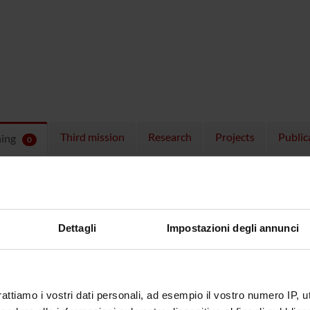
Third mission
Research
Projects
Public
hing
0
ULES
 running in the period selected:
0
.
n the module to see the timetable and course details.
Dettagli
Impostazioni degli annunci
rattiamo i vostri dati personali, ad esempio il vostro numero IP, 