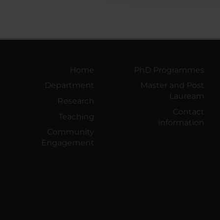
Home
PhD Programmes
Department
Master and Post
Lauream
Research
Contact
Teaching
information
Community
Engagement