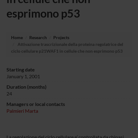
esprimono p53
Home
Research
Projects
Attivazione trascrizionale della proteina regolatrice del
ciclo cellulare p21WAF1 in cellule che non esprimono p53
Starting date
January 1, 2001
Duration (months)
24
Managers or local contacts
Palmieri Marta
La regolazione del ciclo cellulare e’ controllata da chinasi