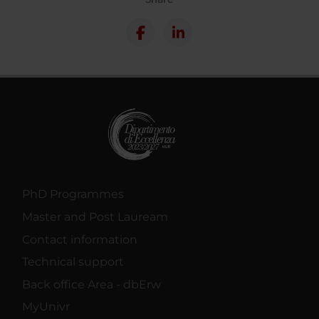
PhD Programmes
Master and Post Lauream
Contact information
Technical support
Back office Area - dbErw
MyUnivr