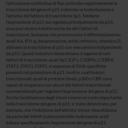
l’attivazione costitutiva di Ras controlla negativamente la
trascrizione del gene di p21, inibendo la fosforilazione e
l’attivita’ del fattore di trascrizione Sp1. Sebbene
l’espressione di p21 sia regolata principalmente da p53,
essa puo’ essere indotta anche da altri fattori di
trascrizione. Sostanze che promuovono il differenziamento
quali IL6, IFN-g, desametasone, acido retinoico, vitamina D,
attivano la trascrizione di p21 con meccanismi indipendenti
da p53. Questi induttori determinano il legame di vari
fattori di trascrizione, quali Sp1, E2Fs, C/EBPb, C/EBPd,
STAT1, STAT3, STAT5, a sequenze di DNA specifiche
presenti nel promotore di p21. Inoltre, coattivatori
trascrizionali, quali le proteine Smad, p300 e CBP, sono
capaci di cooperare con alcuni dei fattori trascrizionali
summenzionati per regolare l’espressione del gene di p21.
Anche l’acetilazione degli istoni riveste un ruolo importante
nella trascrizione del gene di p21: e’ stato dimostrato, per
esempio, che l’inibizione dell’attivita’ istone-deacetilasica
da parte del SAHA (suberoylanilide hydroxamic acid)
induce specificamente l’espressione del gene di p21.