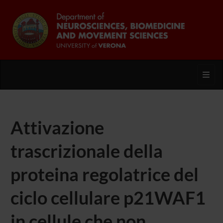
Toggl
Attivazione
trascrizionale della
proteina regolatrice del
ciclo cellulare p21WAF1
in cellule che non