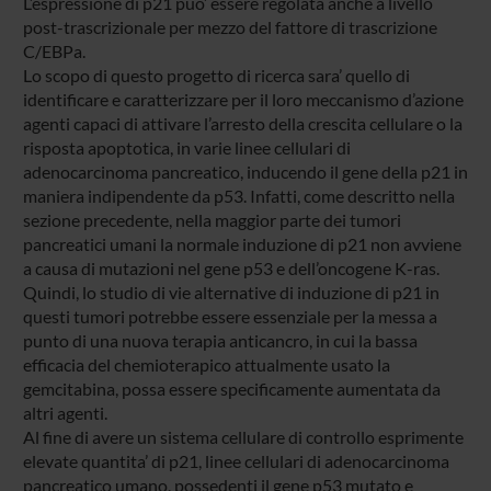
L’espressione di p21 puo’ essere regolata anche a livello
post-trascrizionale per mezzo del fattore di trascrizione
C/EBPa.
Lo scopo di questo progetto di ricerca sara’ quello di
identificare e caratterizzare per il loro meccanismo d’azione
agenti capaci di attivare l’arresto della crescita cellulare o la
risposta apoptotica, in varie linee cellulari di
adenocarcinoma pancreatico, inducendo il gene della p21 in
maniera indipendente da p53. Infatti, come descritto nella
sezione precedente, nella maggior parte dei tumori
pancreatici umani la normale induzione di p21 non avviene
a causa di mutazioni nel gene p53 e dell’oncogene K-ras.
Quindi, lo studio di vie alternative di induzione di p21 in
questi tumori potrebbe essere essenziale per la messa a
punto di una nuova terapia anticancro, in cui la bassa
efficacia del chemioterapico attualmente usato la
gemcitabina, possa essere specificamente aumentata da
altri agenti.
Al fine di avere un sistema cellulare di controllo esprimente
elevate quantita’ di p21, linee cellulari di adenocarcinoma
pancreatico umano, possedenti il gene p53 mutato e