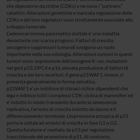
che dipendono da cicline (CDKs) e ne sono i “partners”
catalitici. Alterazioni genetiche e mancata regolazione delle
CDKs e dei loro regolatori sono strettamente associate allo
sviluppo tumorale.
L’adenocarcinoma pancreatico duttale e’ una malattia
devastante con scarsa prognosi. Fattori di crescita,
oncogeni e soppressori tumorali svolgono un ruolo
importante nella sua eziologia. Alterazioni comuni in questi
tumori sono: espressione dell’oncogene K-ras, mutazioni
nei geni p53, DPC4 e p16, elevata produzione di fattori di
crescita e dei loro recettori. Il gene p21WAF1, invece, si
presenta generalmente in forma selvatica.
p21WAF1 e’ un inibitore di chinasi ciclina-dipendenti che
lega e inibisce tutti i complessi CDK-ciclina di mammiferi ed
e’ indotto in modo transiente durante la senescenza
replicativa, l’arresto di crescita indotto da danno e il
differenziamento terminale. L’espressione ectopica di p21
porta le cellule ad arresto di crescita in fase G1 o G2.
Questa funzione e’ mediata da p53 per regolazione
trascrizionale del promotore di p21. Al contrario,