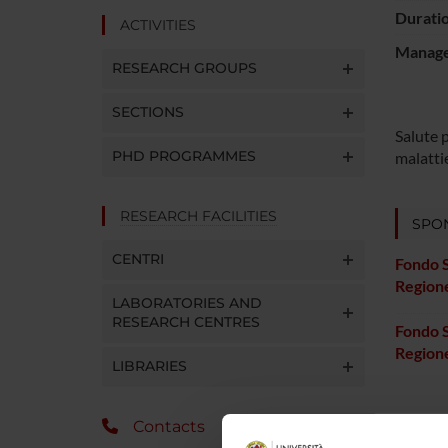
Durati
ACTIVITIES
Manager
RESEARCH GROUPS
SECTIONS
Salute 
PHD PROGRAMMES
malattie
RESEARCH FACILITIES
SPO
CENTRI
Fondo S
Region
LABORATORIES AND
RESEARCH CENTRES
Fondo S
Region
LIBRARIES
Contacts
PROJ