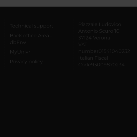
Piazzale Ludovico
Technical support
Antonio Scuro 10
Back office Area -
37124 Verona
dbErw
VAT
number01541040232
MyUnivr
Italian Fiscal
Privacy policy
Code93009870234