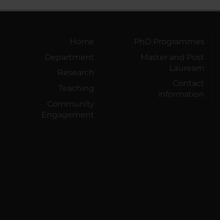
Home
PhD Programmes
Department
Master and Post
Lauream
Research
Contact
Teaching
information
Community
Engagement