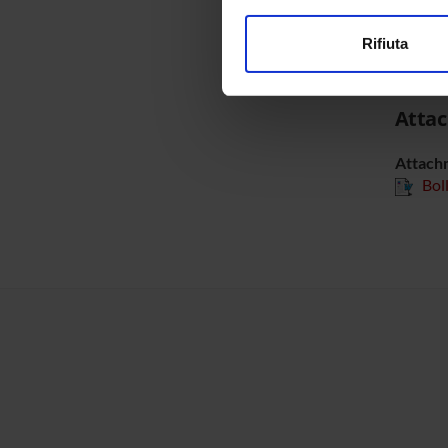
modificare o ritirare il tuo 
Transc
Rifiuta
Raver2
Utilizziamo i cookie per perso
nostro traffico. Condividiamo 
di analisi dei dati web, pubbl
Atta
che hanno raccolto dal tuo uti
Attach
Bol