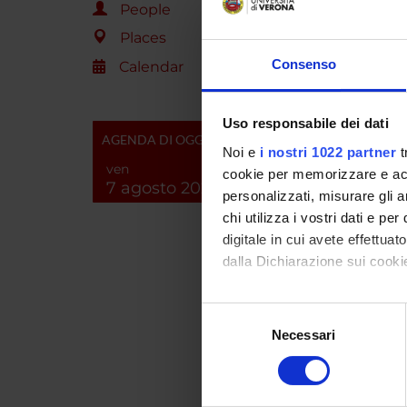
People
France
Places
Consenso
Calendar
Paola P
Uso responsabile dei dati
AGENDA DI OGGI
Noi e
i nostri 1022 partner
t
COLL
ven
cookie per memorizzare e acce
7 agosto 2026
personalizzati, misurare gli an
Laborat
chi utilizza i vostri dati e pe
geneti
digitale in cui avete effettua
dalla Dichiarazione sui cookie
SECTI
Con il tuo consenso, vorrem
Selezione
Biolog
raccogliere informazi
Necessari
del
Identificare il tuo di
consenso
digitali).
PUBLIC
Approfondisci come vengono el
TITLE