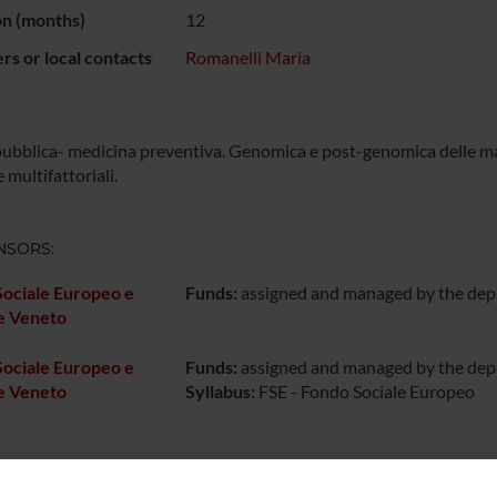
on (months)
12
s or local contacts
Romanelli Maria
pubblica- medicina preventiva. Genomica e post-genomica delle ma
 multifattoriali.
NSORS:
ociale Europeo e
Funds:
assigned and managed by the de
e Veneto
ociale Europeo e
Funds:
assigned and managed by the de
e Veneto
Syllabus:
FSE - Fondo Sociale Europeo
ECT PARTICIPANTS