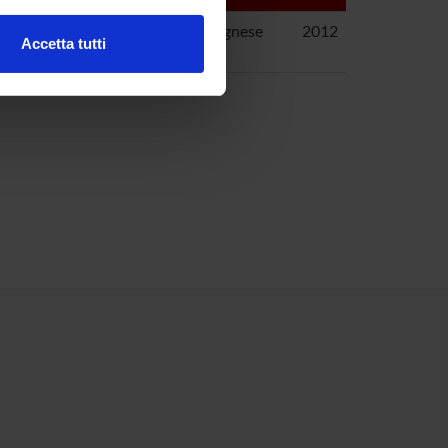
Pamela; Diani, Erica; Filippello, Agnese
2012
Accetta tutti
ani, F; Morandi, Carlo
l media e per analizzare il
ostri partner che si occupano
azioni che hai fornito loro o