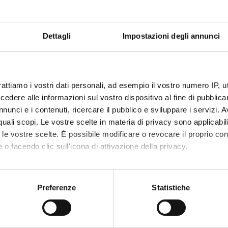
sca Avesani
Maria Ro
Dettagli
Impostazioni degli annunci
randini
Elisabett
rattiamo i vostri dati personali, ad esempio il vostro numero IP, 
ABORATORI ESTERNI
dere alle informazioni sul vostro dispositivo al fine di pubblica
nunci e i contenuti, ricercare il pubblico e sviluppare i servizi. A
orio Analisi
CITOTEST Partner
r quali scopi. Le vostre scelte in materia di privacy sono applicabi
che
to le vostre scelte. È possibile modificare o revocare il proprio 
 o facendo clic sull'icona di attivazione della privacy.
ONS
mo anche:
y and Genetics Section
oni sulla tua posizione geografica, con un'approssimazione di qu
Preferenze
Statistiche
spositivo, scansionandolo attivamente alla ricerca di caratteristich
ATIONS
aborati i tuoi dati personali e imposta le tue preferenze nella
s
AUTHORS