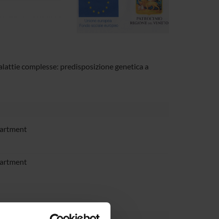
lattie complesse: predisposizione genetica a
partment
partment