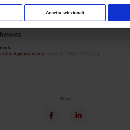
consenso in qualsiasi momento dalla Dichiarazione sui cookie.
riptional regulation of the human
Romanelli, Maria; Lorenzi, 
Accetta selezionati
 ribonucleoprotein gene.
Rita Filippa Tindara; Aves
nalizzare contenuti ed annunci, per fornire funzionalità dei socia
inoltre informazioni sul modo in cui utilizzi il nostro sito con i n
icità e social media, i quali potrebbero combinarle con altre inform
chments
lizzo dei loro servizi.
ments
lettino Aggiornamento
(docx, it, 22 KB, 05/01/10)
Share