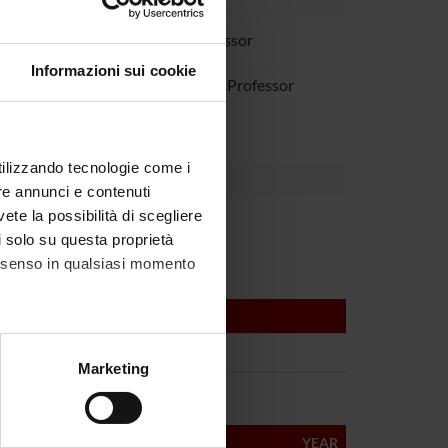
manelli
Full Professor
Informazioni sui cookie
a Trabetti
Associate Professor
utilizzando tecnologie come i
re annunci e contenuti
vete la possibilità di scegliere
li solo su questa proprietà
consenso in qualsiasi momento
alche metro,
Marketing
e specifiche (impronte
ezione dettagli
. Puoi
YEAR