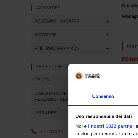
Durati
ACTIVITIES
Manager
RESEARCH GROUPS
SECTIONS
SPO
PHD PROGRAMMES
ISS Ist
Sanità
RESEARCH FACILITIES
CENTRI
PROJ
LABORATORIES AND
Consenso
RESEARCH CENTRES
Umbert
LIBRARIES
Uso responsabile dei dati
SECTI
Noi e
i nostri 1022 partner
t
Contacts
cookie per memorizzare e acce
Biolog