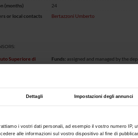
on (months)
24
s or local contacts
Bertazzoni Umberto
NSORS:
ituto Superiore di
Funds:
assigned and managed by the de
ECT PARTICIPANTS
Dettagli
Impostazioni degli annunci
o Bertazzoni
ONS
rattiamo i vostri dati personali, ad esempio il vostro numero IP, 
dere alle informazioni sul vostro dispositivo al fine di pubblica
y and Genetics Section