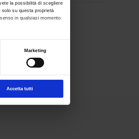
vete la possibilità di scegliere
li solo su questa proprietà
consenso in qualsiasi momento
alche metro,
Marketing
e specifiche (impronte
ezione dettagli
. Puoi
Accetta tutti
l media e per analizzare il
ostri partner che si occupano
azioni che hai fornito loro o