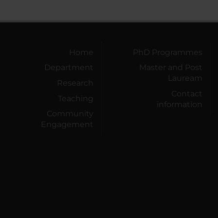
Home
PhD Programmes
Department
Master and Post
Lauream
Research
Contact
Teaching
information
Community
Engagement