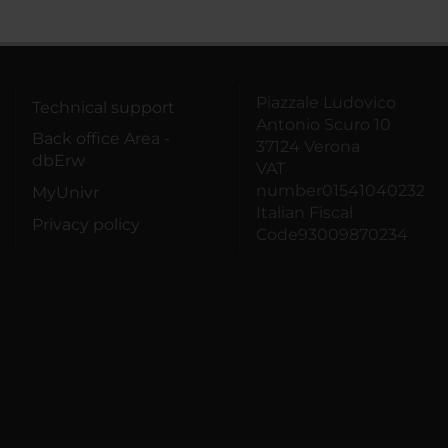
Piazzale Ludovico
Technical support
Antonio Scuro 10
Back office Area -
37124 Verona
dbErw
VAT
number01541040232
MyUnivr
Italian Fiscal
Privacy policy
Code93009870234