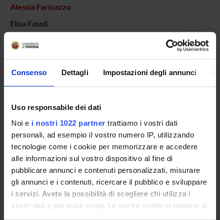
Alessia Farinazzo
Elisa Fasoli
Michele Fiorini
Salvatore Monaco
Collaboratore alla ricerca - Tecnico di Laboratorio
Consenso
Dettagli
Impostazioni degli annunci
In
Giuseppe Tridente
Gianluigi Zanusso
Uso responsabile dei dati
Professore associato
Noi e
i nostri 1022 partner
trattiamo i vostri dati
personali, ad esempio il vostro numero IP, utilizzando
tecnologie come i cookie per memorizzare e accedere
SEZIONI
alle informazioni sul vostro dispositivo al fine di
pubblicare annunci e contenuti personalizzati, misurare
Neurologia
gli annunci e i contenuti, ricercare il pubblico e sviluppare
i servizi. Avete la possibilità di scegliere chi utilizza i
vostri dati e per quali scopi. Le vostre scelte in materia di
privacy sono applicabili solo su questa proprietà digitale