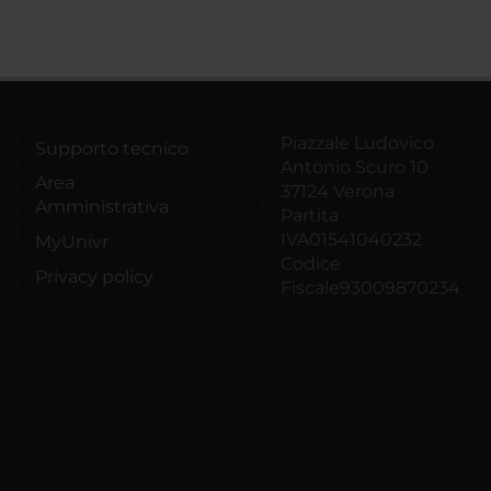
Piazzale Ludovico
Supporto tecnico
Antonio Scuro 10
Area
37124 Verona
Amministrativa
Partita
IVA01541040232
MyUnivr
Codice
Privacy policy
Fiscale93009870234