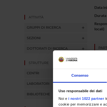
Data in
Durata 
ATTIVITÀ
Respons
GRUPPI DI RICERCA
locali)
SEZIONI
PART
DOTTORATI DI RICERCA
Christ
STRUTTURE
CENTRI
Consenso
AREE 
LABORATORI
Psychi
Uso responsabile dei dati
BIBLIOTECHE
Noi e
i nostri 1022 partner
t
cookie per memorizzare e acce