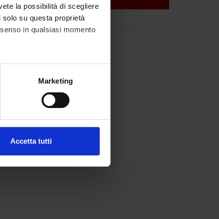
vete la possibilità di scegliere
li solo su questa proprietà
consenso in qualsiasi momento
alche metro,
Marketing
e specifiche (impronte
ezione dettagli
. Puoi
Accetta tutti
l media e per analizzare il
ostri partner che si occupano
azioni che hai fornito loro o