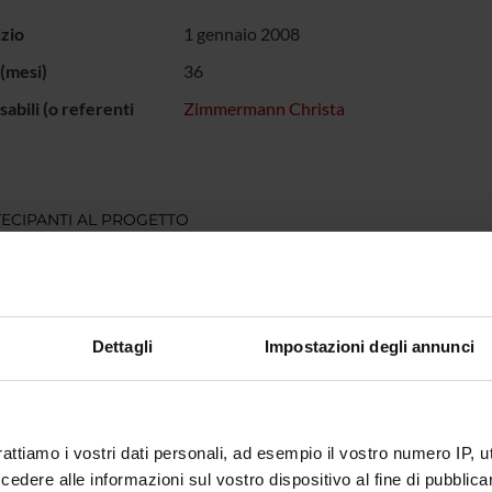
izio
1 gennaio 2008
(mesi)
36
abili (o referenti
Zimmermann Christa
ECIPANTI AL PROGETTO
a Zimmermann
Incaricato alla ricerca
Dettagli
Impostazioni degli annunci
DI RICERCA COINVOLTE DAL PROGETTO
atry
rattiamo i vostri dati personali, ad esempio il vostro numero IP, 
dere alle informazioni sul vostro dispositivo al fine di pubblica