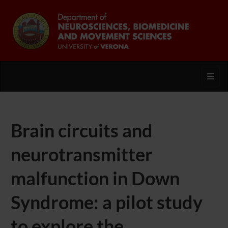
Toggl
Brain circuits and
neurotransmitter
malfunction in Down
Syndrome: a pilot study
to explore the