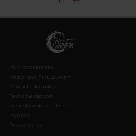
PhD Programmes
Master and Post Lauream
Contact information
Technical support
Back office Area - dbErw
MyUnivr
Privacy policy