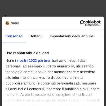
PARTECIPANTI AL PROGETTO
Andrea Cipriani
Consenso
Dettagli
Impostazioni degli annunci
In
AREE DI RICERCA COINVOLTE DAL PROGETTO
Uso responsabile dei dati
Psychiatry
Noi e
i nostri 1022 partner
trattiamo i vostri dati
personali, ad esempio il vostro numero IP, utilizzando
tecnologie come i cookie per memorizzare e accedere
SEZIONI
alle informazioni sul vostro dispositivo al fine di
pubblicare annunci e contenuti personalizzati, misurare
Psichiatria
gli annunci e i contenuti, ricercare il pubblico e sviluppare
i servizi. Avete la possibilità di scegliere chi utilizza i
vostri dati e per quali scopi. Le vostre scelte in materia di
privacy sono applicabili solo su questa proprietà digitale