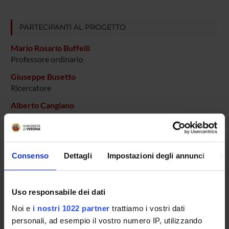
PARTECIPANTI AL PROGETTO
Mario Rosario Buffelli
Professore ordinario
Giuseppe Busetto
Ricercatore
Alberto Cangiano
Daniele Molinari
Efrem Pasino
Consenso
Dettagli
Impostazioni degli annunci
In
Marco Veronese
Tecnico-Amministrativo
Uso responsabile dei dati
Noi e
i nostri 1022 partner
trattiamo i vostri dati
COLLABORATORI ESTERNI
personali, ad esempio il vostro numero IP, utilizzando