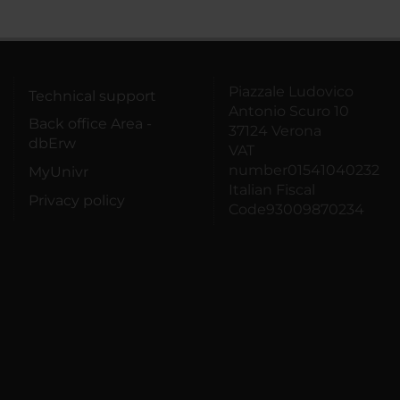
Piazzale Ludovico
Technical support
Antonio Scuro 10
Back office Area -
37124 Verona
dbErw
VAT
number01541040232
MyUnivr
Italian Fiscal
Privacy policy
Code93009870234