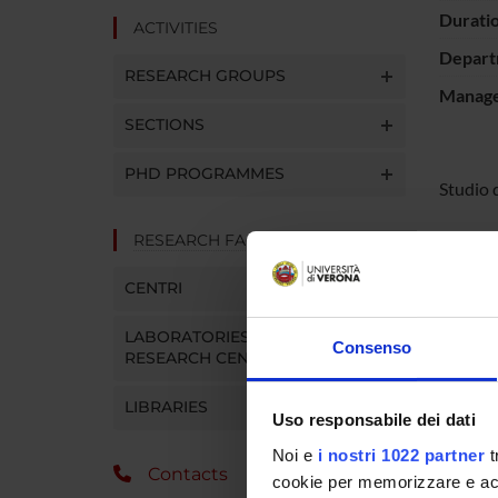
Durati
ACTIVITIES
Depart
RESEARCH GROUPS
Manager
SECTIONS
PHD PROGRAMMES
Studio d
RESEARCH FACILITIES
PROJ
CENTRI
Mario R
LABORATORIES AND
Consenso
RESEARCH CENTRES
SECTI
LIBRARIES
Uso responsabile dei dati
Physio
Noi e
i nostri 1022 partner
t
Contacts
cookie per memorizzare e acce