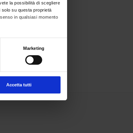
vete la possibilità di scegliere
li solo su questa proprietà
consenso in qualsiasi momento
alche metro,
Marketing
e specifiche (impronte
ezione dettagli
. Puoi
Accetta tutti
l media e per analizzare il
ostri partner che si occupano
azioni che hai fornito loro o