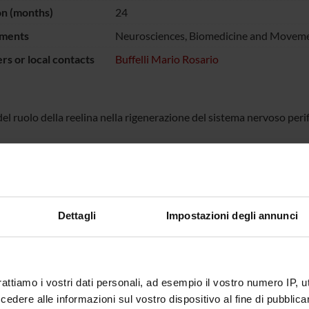
on (months)
24
ments
Neurosciences, Biomedicine and Moveme
s or local contacts
Buffelli Mario Rosario
el ruolo della reelina nella rigenerazione del sistema nervoso peri
ECT PARTICIPANTS
osario Buffelli
Full Professor
Erika Lo
Dettagli
Impostazioni degli annunci
ONS
logy and Psychology Section
rattiamo i vostri dati personali, ad esempio il vostro numero IP, 
dere alle informazioni sul vostro dispositivo al fine di pubblica