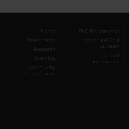
Home
PhD Programmes
Department
Master and Post
Lauream
Research
Contact
Teaching
information
Community
Engagement