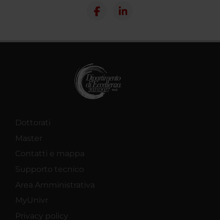
Dottorati
Master
Contatti e mappa
Supporto tecnico
Area Amministrativa
MyUnivr
Privacy policy