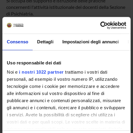
Si occupa del supporto e istruzione delle pratiche
concernenti l'attività istituzionale dei docenti della Sezione
di Psichiatria.
Segreteria della Sezione di Scienze Motorie
Si occupa del supporto e istruzione delle pratiche
Consenso
Dettagli
Impostazioni degli annunci
In
concernenti l'attività istituzionale dei docenti della Sezione
di Scienze Motorie.
Uso responsabile dei dati
Supporto informatico (area medica)
Noi e
i nostri 1022 partner
trattiamo i vostri dati
Servizio a cura della UO:
Servizi ICT Area Scienze Vita e
personali, ad esempio il vostro numero IP, utilizzando
Salute
tecnologie come i cookie per memorizzare e accedere
alle informazioni sul vostro dispositivo al fine di
Il Gruppo di Lavoro gestisce e risolve problematiche
pubblicare annunci e contenuti personalizzati, misurare
hardware e software per le strutture e dipartimenti di Area
gli annunci e i contenuti, ricercare il pubblico e sviluppare
Medica e Sportiva dell'Università di Verona.
i servizi. Avete la possibilità di scegliere chi utilizza i
Le richieste di intervento tecnico devono essere
vostri dati e per quali scopi. Le vostre scelte in materia di
inoltrate aprendo apposito ticket all'indirizzo
privacy sono applicabili solo su questa proprietà digitale
https://helpdesk.univr.it:8443